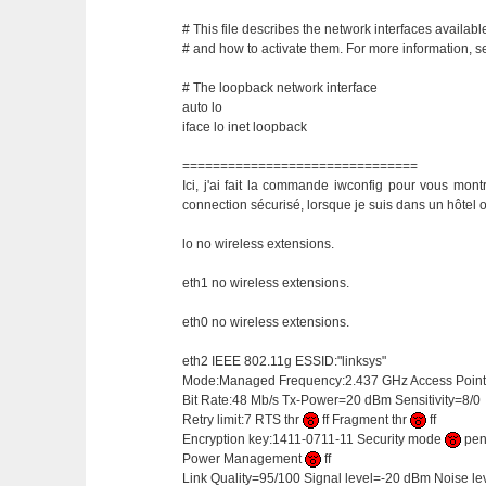
# This file describes the network interfaces availab
# and how to activate them. For more information, se
# The loopback network interface
auto lo
iface lo inet loopback
===============================
Ici, j'ai fait la commande iwconfig pour vous montr
connection sécurisé, lorsque je suis dans un hôtel o
lo no wireless extensions.
eth1 no wireless extensions.
eth0 no wireless extensions.
eth2 IEEE 802.11g ESSID:"linksys"
Mode:Managed Frequency:2.437 GHz Access Point:
Bit Rate:48 Mb/s Tx-Power=20 dBm Sensitivity=8/0
Retry limit:7 RTS thr
ff Fragment thr
ff
Encryption key:1411-0711-11 Security mode
pe
Power Management
ff
Link Quality=95/100 Signal level=-20 dBm Noise l