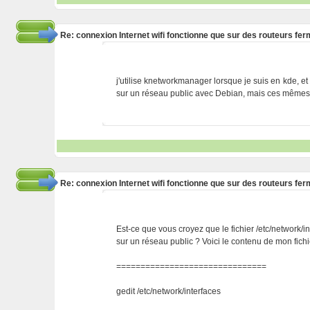
Re: connexion Internet wifi fonctionne que sur des routeurs fe
j'utilise knetworkmanager lorsque je suis en kde,
sur un réseau public avec Debian, mais ces mêmes 
Re: connexion Internet wifi fonctionne que sur des routeurs fe
Est-ce que vous croyez que le fichier /etc/network
sur un réseau public ? Voici le contenu de mon fichi
===============================
gedit /etc/network/interfaces