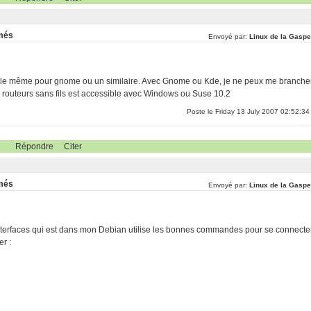
rmés
Envoyé par:
Linux de la Gaspe
 et le même pour gnome ou un similaire. Avec Gnome ou Kde, je ne peux me branche
routeurs sans fils est accessible avec Windows ou Suse 10.2
Poste le Friday 13 July 2007 02:52:34
Répondre
Citer
rmés
Envoyé par:
Linux de la Gaspe
/interfaces qui est dans mon Debian utilise les bonnes commandes pour se connecte
er :