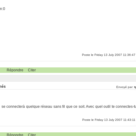
0
on:0
Poste le Friday 13 July 2007 11:36:47
Répondre
Citer
rmés
Envoyé par:
t
i se connecterà quelque réseau sans fil que ce soit. Avec quel outil te connectes-t
Poste le Friday 13 July 2007 11:43:11
Répondre
Citer