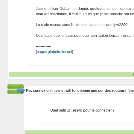
J'aime utiliser Debian, et depuis quelques temps, j'éprouve
mon wifi fonctionne, il faut toujours que je me branche sur
La carte réseau sans fils de mon laptop est une ipw2200
Que faut-il que je fasse pour que mon laptop fonctionne sur 
-------------
[
pages.globetrotter.net
]
Re: connexion Internet wifi fonctionne que sur des routeurs fe
Quel outil utilises-tu pour te connecter ?