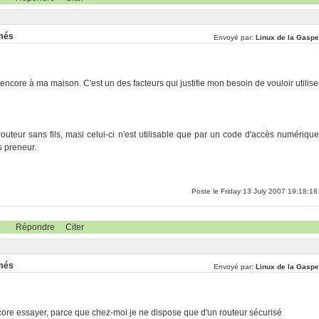
rmés
Envoyé par:
Linux de la Gaspe
ncore à ma maison. C'est un des facteurs qui justifie mon besoin de vouloir utilise
teur sans fils, masi celui-ci n'est utilisable que par un code d'accès numérique
s preneur.
Poste le Friday 13 July 2007 19:18:18
Répondre
Citer
rmés
Envoyé par:
Linux de la Gaspe
encore essayer, parce que chez-moi je ne dispose que d'un routeur sécurisé