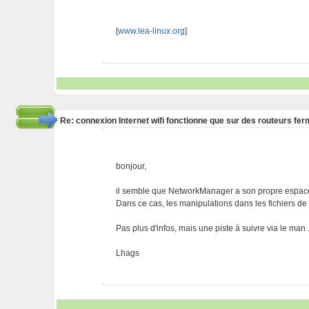
[
www.lea-linux.org
]
Re: connexion Internet wifi fonctionne que sur des routeurs fe
bonjour,
il semble que NetworkManager a son propre espace
Dans ce cas, les manipulations dans les fichiers de
Pas plus d'infos, mais une piste à suivre via le man .
Lhags