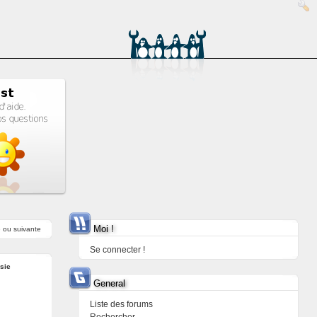
Moi !
e
ou
suivante
Se connecter !
sie
General
Liste des forums