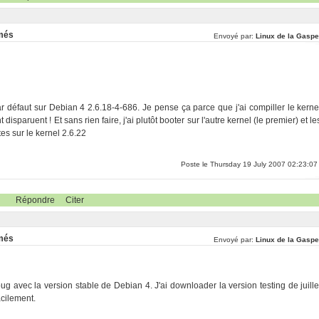
rmés
Envoyé par:
Linux de la Gaspe
ar défaut sur Debian 4 2.6.18-4-686. Je pense ça parce que j'ai compiller le kerne
sparuent ! Et sans rien faire, j'ai plutôt booter sur l'autre kernel (le premier) et le
s sur le kernel 2.6.22
Poste le Thursday 19 July 2007 02:23:07
Répondre
Citer
rmés
Envoyé par:
Linux de la Gaspe
ug avec la version stable de Debian 4. J'ai downloader la version testing de juille
acilement.