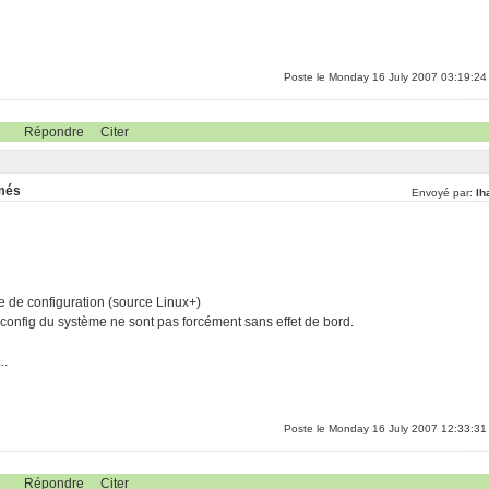
Poste le Monday 16 July 2007 03:19:24
Répondre
Citer
rmés
Envoyé par:
lh
 de configuration (source Linux+)
 config du système ne sont pas forcément sans effet de bord.
..
Poste le Monday 16 July 2007 12:33:31
Répondre
Citer