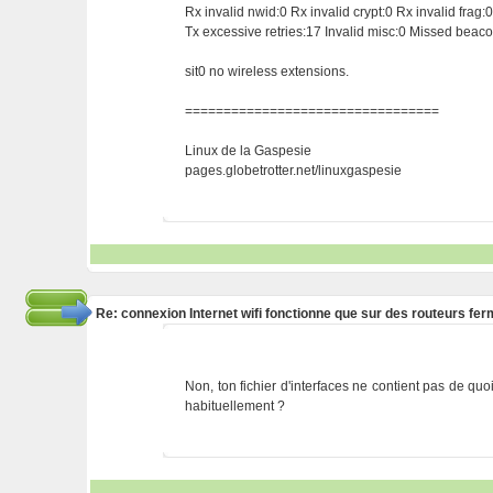
Rx invalid nwid:0 Rx invalid crypt:0 Rx invalid frag:
Tx excessive retries:17 Invalid misc:0 Missed beac
sit0 no wireless extensions.
=================================
Linux de la Gaspesie
pages.globetrotter.net/linuxgaspesie
Re: connexion Internet wifi fonctionne que sur des routeurs fe
Non, ton fichier d'interfaces ne contient pas de quo
habituellement ?