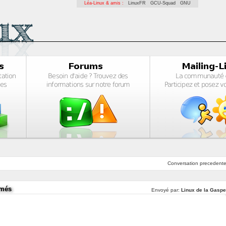
Léa-Linux & amis :
LinuxFR
GCU-Squad
GNU
Conversation
precedent
rmés
Envoyé par:
Linux de la Gaspe