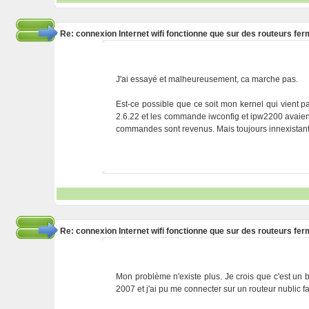
Re: connexion Internet wifi fonctionne que sur des routeurs fe
J'ai essayé et malheureusement, ca marche pas.
Est-ce possible que ce soit mon kernel qui vient p
2.6.22 et les commande iwconfig et ipw2200 avaient di
commandes sont revenus. Mais toujours innexistante
Re: connexion Internet wifi fonctionne que sur des routeurs fe
Mon problème n'existe plus. Je crois que c'est un b
2007 et j'ai pu me connecter sur un routeur nublic f