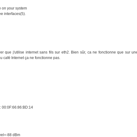
le on your system
e interfaces(5).
er que j'utilise internet sans fils sur eth2. Bien sûr, ca ne fonctionne que sur un
u café Internet ça ne fonctionne pas.
 00:0F:66:86:BD:14
n
evel=-88 dBm