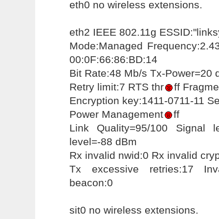
eth0 no wireless extensions.
eth2 IEEE 802.11g ESSID:"links
Mode:Managed Frequency:2.43
00:0F:66:86:BD:14
Bit Rate:48 Mb/s Tx-Power=20 d
Retry limit:7 RTS thr
ff Fragme
Encryption key:1411-0711-11 S
Power Management
ff
Link Quality=95/100 Signal 
level=-88 dBm
Rx invalid nwid:0 Rx invalid cryp
Tx excessive retries:17 In
beacon:0
sit0 no wireless extensions.