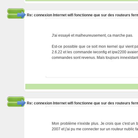
Re: connexion Internet wifi fonctionne que sur des routeurs fe
J'ai essayé et malheureusement, ca marche pas.
Est-ce possible que ce soit mon kernel qui vient p
2.6.22 et les commande iwconfig et ipw2200 avaient di
commandes sont revenus. Mais toujours innexistante
Re: connexion Internet wifi fonctionne que sur des routeurs fe
Mon problème n'existe plus. Je crois que c'est un b
2007 et j'ai pu me connecter sur un routeur nublic f