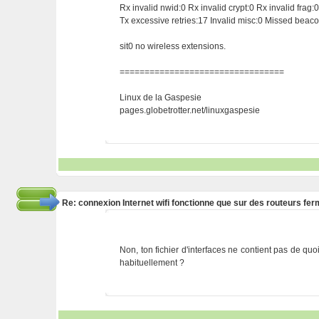
Rx invalid nwid:0 Rx invalid crypt:0 Rx invalid frag:
Tx excessive retries:17 Invalid misc:0 Missed beac
sit0 no wireless extensions.
=================================
Linux de la Gaspesie
pages.globetrotter.net/linuxgaspesie
Re: connexion Internet wifi fonctionne que sur des routeurs fe
Non, ton fichier d'interfaces ne contient pas de quo
habituellement ?