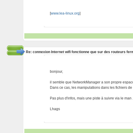
[
www.lea-linux.org
]
Re: connexion Internet wifi fonctionne que sur des routeurs fe
bonjour,
il semble que NetworkManager a son propre espace
Dans ce cas, les manipulations dans les fichiers de
Pas plus d'infos, mais une piste à suivre via le man .
Lhags