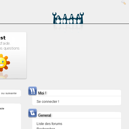
Moi !
e
ou
suivante
Se connecter !
sie
General
Liste des forums