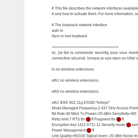
# This file describes the network interfaces availab
# and how to activate them. For more information, se
# The loopback network interface
auto lo
iface lo inet loopback
===============================
Ici, j'ai fait la commande iwconfig pour vous montr
connection sécurisé, lorsque je suis dans un hôtel o
lo no wireless extensions.
eth1 no wireless extensions.
eth0 no wireless extensions.
eth2 IEEE 802.11g ESSID:"linksys"
Mode:Managed Frequency:2.437 GHz Access Point:
Bit Rate:48 Mb/s Tx-Power=20 dBm Sensitivity=8/0
Retry limit:7 RTS thr
ff Fragment thr
ff
Encryption key:1411-0711-11 Security mode
pe
Power Management
ff
Link Quality=95/100 Signal level=-20 dBm Noise l