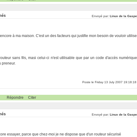
rmés
Envoyé par:
Linux de la Gaspe
ncore à ma maison. C'est un des facteurs qui justifie mon besoin de vouloir utilise
teur sans fils, masi celui-ci n'est utilisable que par un code d'accès numérique
s preneur.
Poste le Friday 13 July 2007 19:18:18
Répondre
Citer
rmés
Envoyé par:
Linux de la Gaspe
encore essayer, parce que chez-moi je ne dispose que d'un routeur sécurisé