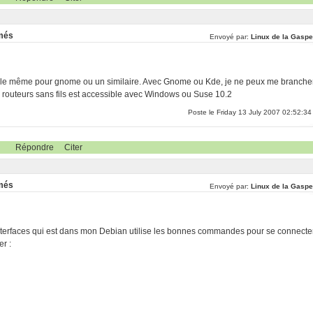
rmés
Envoyé par:
Linux de la Gaspe
 et le même pour gnome ou un similaire. Avec Gnome ou Kde, je ne peux me branche
routeurs sans fils est accessible avec Windows ou Suse 10.2
Poste le Friday 13 July 2007 02:52:34
Répondre
Citer
rmés
Envoyé par:
Linux de la Gaspe
/interfaces qui est dans mon Debian utilise les bonnes commandes pour se connecte
er :