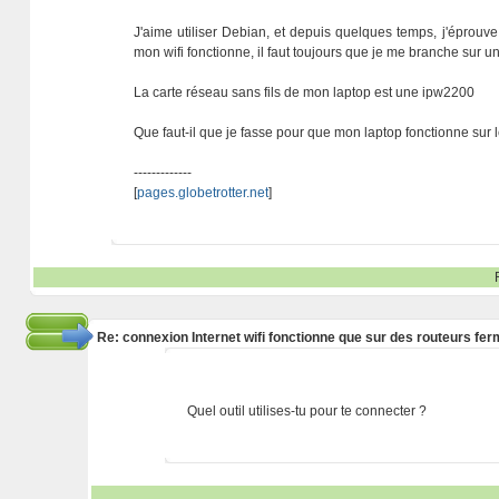
J'aime utiliser Debian, et depuis quelques temps, j'éprouve
mon wifi fonctionne, il faut toujours que je me branche sur
La carte réseau sans fils de mon laptop est une ipw2200
Que faut-il que je fasse pour que mon laptop fonctionne sur 
-------------
[
pages.globetrotter.net
]
Re: connexion Internet wifi fonctionne que sur des routeurs fe
Quel outil utilises-tu pour te connecter ?