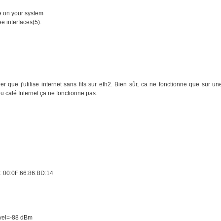
le on your system
e interfaces(5).
er que j'utilise internet sans fils sur eth2. Bien sûr, ca ne fonctionne que sur un
u café Internet ça ne fonctionne pas.
 00:0F:66:86:BD:14
n
evel=-88 dBm