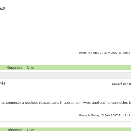
0
on:0
Poste le Friday 13 July 2007 11:36:47
Répondre
Citer
rmés
Envoyé par:
t
i se connecterà quelque réseau sans fil que ce soit. Avec quel outil te connectes-t
Poste le Friday 13 July 2007 11:43:11
Répondre
Citer