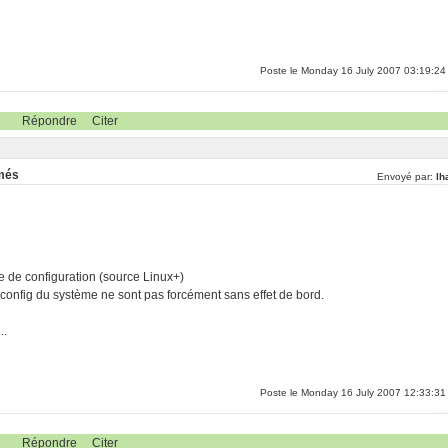
Poste le Monday 16 July 2007 03:19:24
Répondre
Citer
rmés
Envoyé par:
lh
 de configuration (source Linux+)
 config du système ne sont pas forcément sans effet de bord.
..
Poste le Monday 16 July 2007 12:33:31
Répondre
Citer