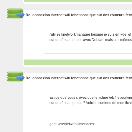
Re: connexion Internet wifi fonctionne que sur des routeurs fe
j'utilise knetworkmanager lorsque je suis en kde,
sur un réseau public avec Debian, mais ces mêmes 
Re: connexion Internet wifi fonctionne que sur des routeurs fe
Est-ce que vous croyez que le fichier /etc/network
sur un réseau public ? Voici le contenu de mon fichi
===============================
gedit /etc/network/interfaces