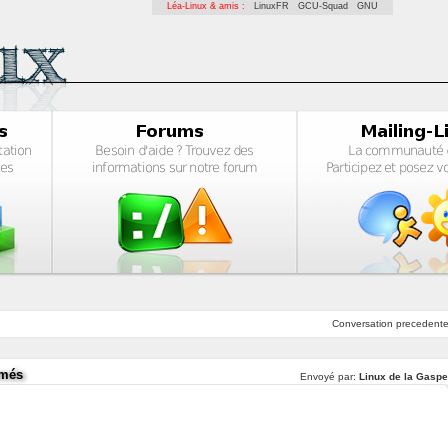
Léa-Linux & amis :
LinuxFR
GCU-Squad
GNU
Conversation
precedent
rmés
Envoyé par:
Linux de la Gaspe