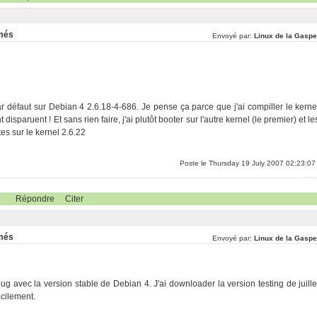
rmés
Envoyé par:
Linux de la Gaspe
ar défaut sur Debian 4 2.6.18-4-686. Je pense ça parce que j'ai compiller le kerne
sparuent ! Et sans rien faire, j'ai plutôt booter sur l'autre kernel (le premier) et le
s sur le kernel 2.6.22
Poste le Thursday 19 July 2007 02:23:07
Répondre
Citer
rmés
Envoyé par:
Linux de la Gaspe
ug avec la version stable de Debian 4. J'ai downloader la version testing de juille
acilement.