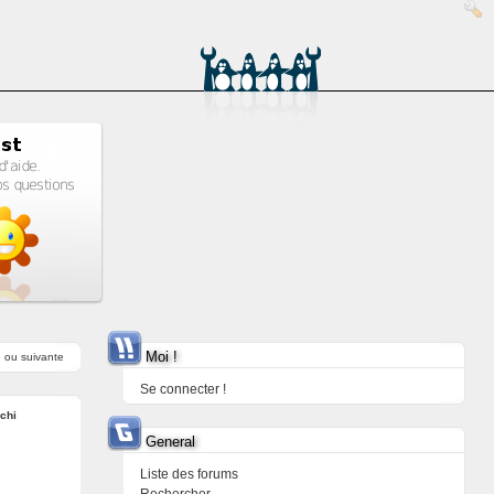
Moi !
e
ou
suivante
Se connecter !
ichi
General
Liste des forums