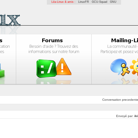
Léa-Linux & amis :
LinuxFR
GCU-Squad
GNU
Conversation
precedent
Envoyé par:
ik