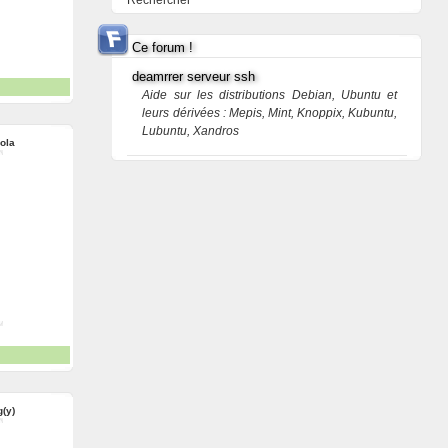
Rechercher
Ce forum !
deamrrer serveur ssh
Aide sur les distributions Debian, Ubuntu et
leurs dérivées : Mepis, Mint, Knoppix, Kubuntu,
Lubuntu, Xandros
ola
g(y)