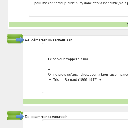
pour me connecter j'utilise putty donc c'est asser simle,mais 
Re: démarrer un serveur ssh
Le serveur s’appelle
sshd
.
--
On ne prête qu’aux riches, et on a bien raison, parc
-+- Tristan Bernard (1866-1947) -+-
Re: deamrrer serveur ssh