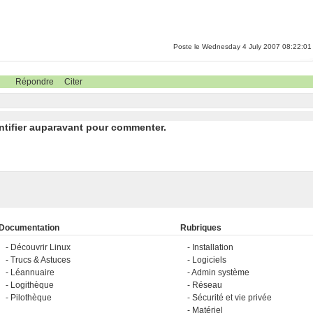
Poste le Wednesday 4 July 2007 08:22:01
Répondre
Citer
ntifier auparavant pour commenter.
Documentation
Rubriques
Découvrir Linux
Installation
Trucs & Astuces
Logiciels
Léannuaire
Admin système
Logithèque
Réseau
Pilothèque
Sécurité et vie privée
Matériel