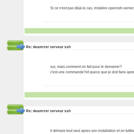
Si ce n'est pas déjà le cas, installes openssh-server
Re: deamrrer serveur ssh
oui, mais comment on fait pour le demarrer?
c'est une commande?et quece que je doit faire apres 
Re: deamrrer serveur ssh
il démare tout seul apres son installation et on tutil