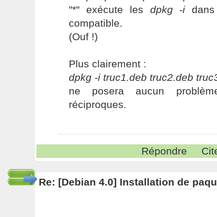
"*" exécute les
dpkg -i
dans 
compatible.
(Ouf !)
Plus clairement :
dpkg -i truc1.deb truc2.deb truc
ne posera aucun problèm
réciproques.
Répondre
Cit
Re: [Debian 4.0] Installation de pa