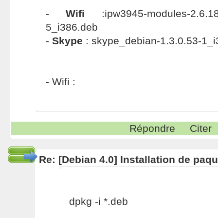
-
Wifi
:ipw3945-modules-2.6.18-
5_i386.deb
-
Skype
: skype_debian-1.3.0.53-1_
- Wifi :
Répondre
Citer
Re: [Debian 4.0] Installation de pa
dpkg -i *.deb