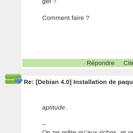
get ?
Comment faire ?
Répondre
Cit
Re: [Debian 4.0] Installation de pa
aptitude
.
--
On ne prête qu’aux riches, et o