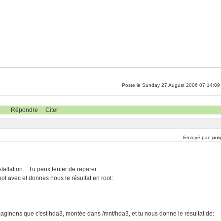
Poste le Sunday 27 August 2006 07:14:09
Répondre
Citer
Envoyé par:
pin
allation... Tu peux tenter de reparer.
oot avec et donnes nous le résultat en root:
 imaginons que c'est hda3, montée dans /mnt/hda3, et tu nous donne le résultat de: