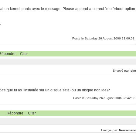
j'ai un kernel panic avec le message. Please append a correct "root"=boot option.
"
Poste le Saturday 26 August 2006 23:06:08
Répondre
Citer
Envoyé par:
pin
t-ce que tu as l'installée sur un disque sata (ou un disque non ide)?
Poste le Saturday 26 August 2006 23:42:38
Répondre
Citer
Envoyé par:
Neuromanc