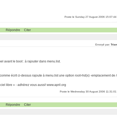
Poste le Sunday 27 August 2006 15:07:44
Répondre
Citer
Envoyé par:
Tria
l avant le boot : à rajouter dans menu.list.
s comme écrit ci-dessus rajoute à menu.list une option root=hd(x) -emplacement de /
iel libre » - adhérez vous aussi! www.april.org
Poste le Wednesday 30 August 2006 11:31:01
Répondre
Citer