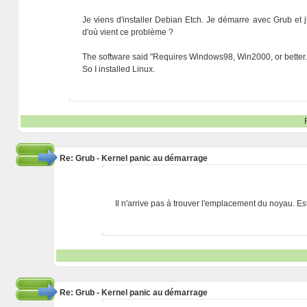
Je viens d'installer Debian Etch. Je démarre avec Grub et 
d'où vient ce problème ?
The software said "Requires Windows98, Win2000, or better.
So I installed Linux.
Re: Grub - Kernel panic au démarrage
Il n'arrive pas à trouver l'emplacement du noyau. Es
Re: Grub - Kernel panic au démarrage