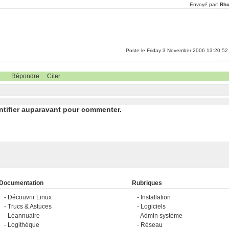
Envoyé par:
Rh
Poste le Friday 3 November 2006 13:20:52
Répondre
Citer
ntifier auparavant pour commenter.
Documentation
Rubriques
Découvrir Linux
Installation
Trucs & Astuces
Logiciels
Léannuaire
Admin système
Logithèque
Réseau