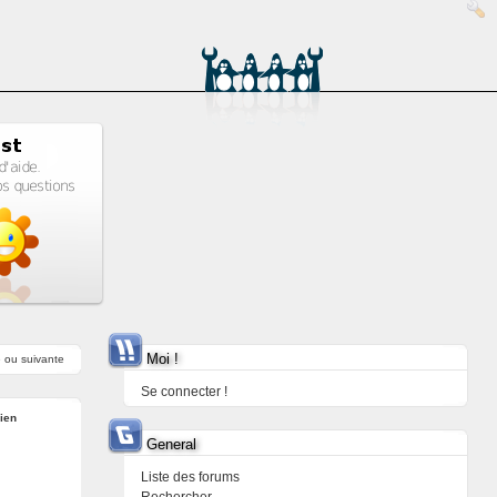
Moi !
e
ou
suivante
Se connecter !
ien
General
Liste des forums