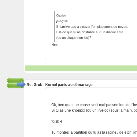
Citation
pingus
Il n'arrive pas à trouver l'emplacement du noyau.
Est-ce que tu as l'installée sur un disque sata
(ou un disque non ide)?
Non.
Re: Grub - Kernel panic au démarrage
Ok, ben quelque chose s'est mal passée lors de l'inst
Si tu as une knoppix (ou un live-cd) sous la main, b
fdisk -l
Tu montes la partition ou tu as la racine / de etch,