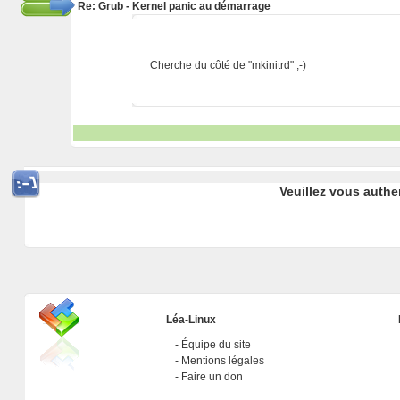
Re: Grub - Kernel panic au démarrage
Cherche du côté de "mkinitrd" ;-)
Veuillez vous authe
Léa-Linux
Équipe du site
Mentions légales
Faire un don