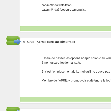
cat /mnt/hda3/etc/fstab
cat /mnt/hda3/boot/grub/menu.lst
Re: Grub - Kernel panic au démarrage
Essaie de passer les options noapic nolapic au kerne
Sinon essaie l'option failsafe.
Si c'est l'emplacement du kernel qu'il ne trouve pa
Membre de l'APRIL « promouvoir et défendre le logic