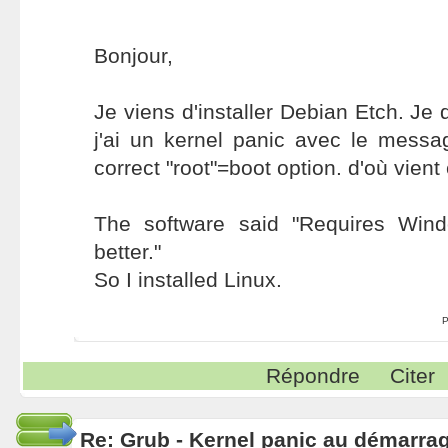
Bonjour,
Je viens d'installer Debian Etch. Je
j'ai un kernel panic avec le mess
correct "root"=boot option. d'où vien
The software said "Requires Win
better."
So I installed Linux.
P
Répondre
Citer
Re: Grub - Kernel panic au démarra