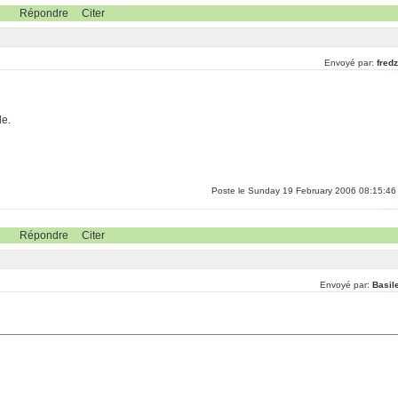
Répondre
Citer
Envoyé par:
fred
le.
Poste le Sunday 19 February 2006 08:15:46
Répondre
Citer
Envoyé par:
Basil