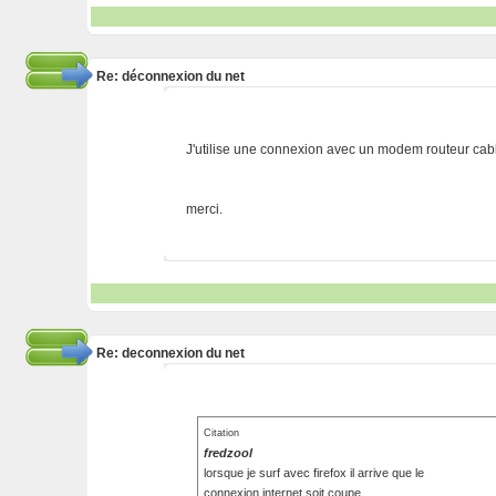
Re: déconnexion du net
J'utilise une connexion avec un modem routeur cab
merci.
Re: deconnexion du net
Citation
fredzool
lorsque je surf avec firefox il arrive que le
connexion internet soit coupe