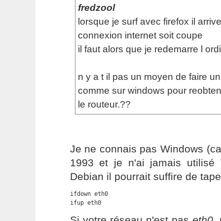
fredzool
lorsque je surf avec firefox il arriv
connexion internet soit coupe
il faut alors que je redemarre l ordi
n y a t il pas un moyen de faire u
comme sur windows pour reobteni
le routeur.??
Je ne connais pas Windows (car 
1993 et je n'ai jamais utilis
Debian il pourrait suffire de tap
ifdown eth0

ifup eth0
Si votre réseau n'est pas
eth0
,