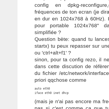
config en dpkg-reconfigur
fréquences de ton ecran (je dira
en dur en 1024x768 à 60Hz). I
pour portable 1024x768" da
simplifiée ?
Question bète: quand tu lance
startx) tu peux repasser sur une
ou 'ctrl+alt+f1' ?
sinon, pour ta config rezo, il 
dans cette discution de réfère
du fichier /etc/network/interfac
priori qqchose comme
auto eth0

iface eth0 inet dhcp
(mais je n'ai pas encore ma fre
pas si c'est comme ca que tu 