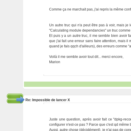
Comme ça ne marchait pas, j'ai repris la même confi
Un autre truc qui n'a peut être pas à voir, mais j
"Calculating module dependancies" un truc comme ça,
Et puis y a un autre truc, il me semble bien avoir fa
que j'ai fait une erreur sans faire attention, mais 
quand je fais qqch d'ailleurs), des erreurs comme "
Voilà il me semble avoir tout dit... merci encore,
Marion
Re: Impossible de lancer X
Juste une question, après avoir fait ce "dpkg-recon
configurer n'est-ce pas ? Parce que c'est qd même b
Aussi, autre chose (décidément), je n'ai pas de conn