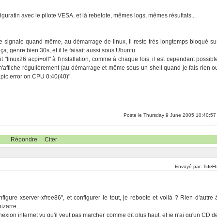
guratin avec le pilote VESA, et là rebelote, mêmes logs, mêmes résultats...
e le signale quand même, au démarrage de linux, il reste très longtemps bloqué su
 genre bien 30s, et il le faisait aussi sous Ubuntu.
it "linux26 acpi=off" à l'installation, comme à chaque fois, il est cependant possibl
il m'affiche régulièrement (au démarrage et même sous un shell quand je fais rien o
apic error on CPU 0:40(40)".
Poste le Thursday 9 June 2005 10:40:57
Répondre
Citer
Envoyé par:
TiteF
figure xserver-xfree86", et configurer le tout, je reboote et voilà ? Rien d'autre 
izarre...
exion internet vu qu'il veut pas marcher comme dit plus haut, et je n'ai qu'un CD d