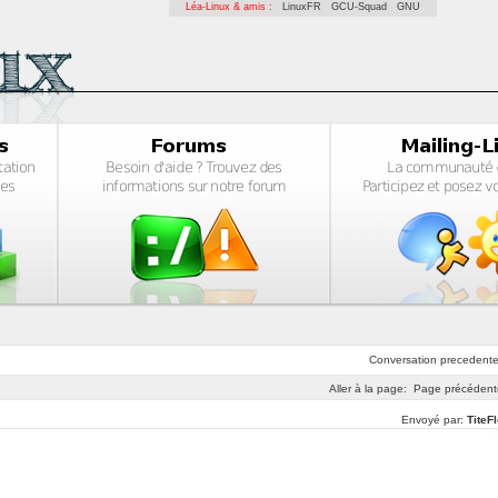
Léa-Linux & amis :
LinuxFR
GCU-Squad
GNU
Conversation
precedent
Aller à la page:
Page précédent
Envoyé par:
TiteF
: