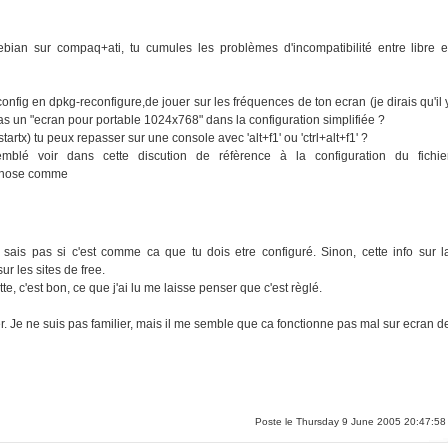
ian sur compaq+ati, tu cumules les problèmes d'incompatibilité entre libre e
onfig en dpkg-reconfigure,de jouer sur les fréquences de ton ecran (je dirais qu'il 
as un "ecran pour portable 1024x768" dans la configuration simplifiée ?
artx) tu peux repasser sur une console avec 'alt+f1' ou 'ctrl+alt+f1' ?
mblé voir dans cette discution de réfèrence à la configuration du fichie
qqchose comme
 sais pas si c'est comme ca que tu dois etre configuré. Sinon, cette info sur l
ur les sites de free.
ette, c'est bon, ce que j'ai lu me laisse penser que c'est règlé.
r. Je ne suis pas familier, mais il me semble que ca fonctionne pas mal sur ecran d
Poste le Thursday 9 June 2005 20:47:58