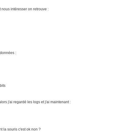
t nous intéresser on retrouve :
s données :
bits
lors j'ai regardé les logs et j'ai maintenant :
 la souris c'est ok non ?