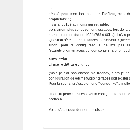
lol
désolé pour mon ton moqueur TiteFleur, mais deb
propriétaire :-)
il y a la rtl8139 au moins qui est fiable.
bon, sinon, plus sérieusement, essayes, lors de la c
a une option en dur en 1024x768 à 60Hz). Il n'y a p
Question bète: quand tu lances ton serveur x (avec st
sinon, pour ta config rezo, il ne m'a pas se
/etc/network/interfaces, qui doit contenir à priori 
auto eth0

iface eth0 inet dhcp
(mais je n'ai pas encore ma freebox, alors je ne
configuration de /etc/network/interfaces doit exister s
Pour ta souris, si c'est bien une "logitec like" à moll
sinon, tu peux aussi essayer la config en framebuffe
portable.
Voila, c'etait pour donner des pistes.
++