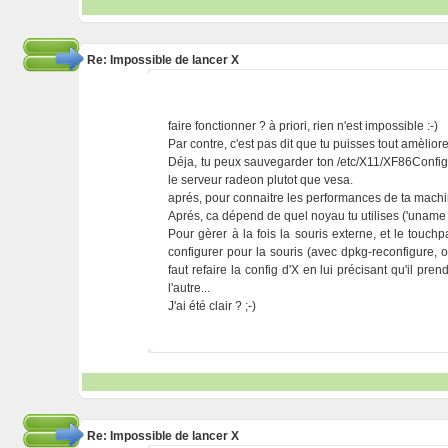
Re: Impossible de lancer X
faire fonctionner ? à priori, rien n'est impossible :-)
Par contre, c'est pas dit que tu puisses tout amèlior
Déja, tu peux sauvegarder ton /etc/X11/XF86Config-4,
le serveur radeon plutot que vesa.
aprés, pour connaitre les performances de ta machines
Aprés, ca dépend de quel noyau tu utilises ('uname -
Pour gèrer à la fois la souris externe, et le touchp
configurer pour la souris (avec dpkg-reconfigure, o
faut refaire la config d'X en lui précisant qu'il pre
l'autre...
J'ai été clair ? ;-)
Re: Impossible de lancer X