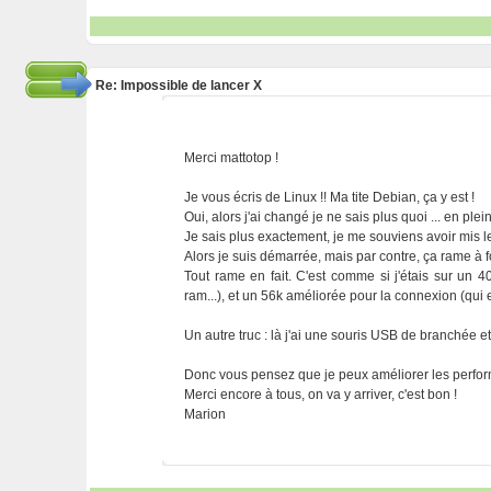
Re: Impossible de lancer X
Merci mattotop !
Je vous écris de Linux !! Ma tite Debian, ça y est !
Oui, alors j'ai changé je ne sais plus quoi ... en plei
Je sais plus exactement, je me souviens avoir mis le
Alors je suis démarrée, mais par contre, ça rame à fo
Tout rame en fait. C'est comme si j'étais sur u
ram...), et un 56k améliorée pour la connexion (qui
Un autre truc : là j'ai une souris USB de branchée e
Donc vous pensez que je peux améliorer les perf
Merci encore à tous, on va y arriver, c'est bon !
Marion