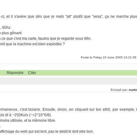
le-ci, et il s'avère que dès que je mets "ati" plutôt que "vesa", ça ne marche plus
, 60hz.
le plus gênant.
as ce que c'est ma carte, faudra que je regarde sous Win.
 voit que la machine est bien exploitée ?
Poste le Friday 10 June 2005 14:21:36
Répondre
Citer
Envoyé par:
matto
ermanence, c'est bizarre. Ensuite, sinon, en cliquant sur ton eth0, par exemple, i
 dois dl à ~250Ko/s (~=2*10^6/8).
êmoire utilisée, et la mêmoire libre.
.
'affichage du web qui est lent, pas le debit ki doit etre bon.