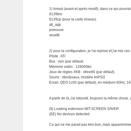
1) lsmod (avant et après modif), dans ce qui pourrai
8139too
8139cp (pour la carte réseau)
ati_agp
psmouse
vesafb
2) pour la configuration, je l'ai reprise et j'ai mis ce
Pilote : ATi
Bus : rien (par défaut)
Mémoire vidéo : 128000ko
Jeux de règles XKB : xfree86 (par défaut)
Souris : /dev/psaux, modèle ImPS/2
Ecran: QDS:1c00 (par défaut), en médium 60Hz, 16
A partir de là, j'ai rebooté, toujours la même chose, a
(II) Loading extension MIT-SCREEN SAVER
(EE) No devices detected
Ce qui ne me parait pas très bon, mais apparemment