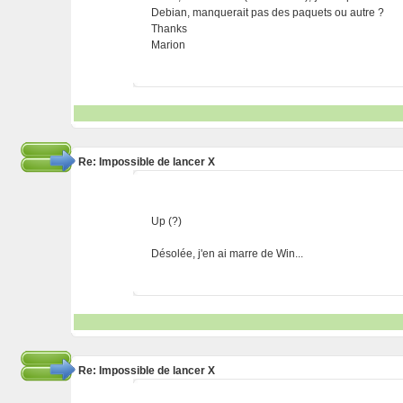
Debian, manquerait pas des paquets ou autre ?
Thanks
Marion
Re: Impossible de lancer X
Up (?)
Désolée, j'en ai marre de Win...
Re: Impossible de lancer X