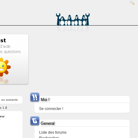
Moi !
e
ou
suivante
e
1
2
Se connecter !
leur
General
Liste des forums