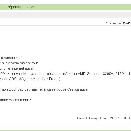
Répondre
Citer
Envoyé par:
TiteF
n désespoir lol
 pilote vesa malgré tout.
nd ! et internet aussi.
n 400Mhz on va dire, sans être méchante (c'est un AMD Sempron 3200+, 512Mo d
 est du ADSL dégroupé de chez Free...).
t mon touchpad débranché, si ça se trouve c'est ça aussi.
ormances, comment ?
Poste le Friday 10 June 2005 13:28:34