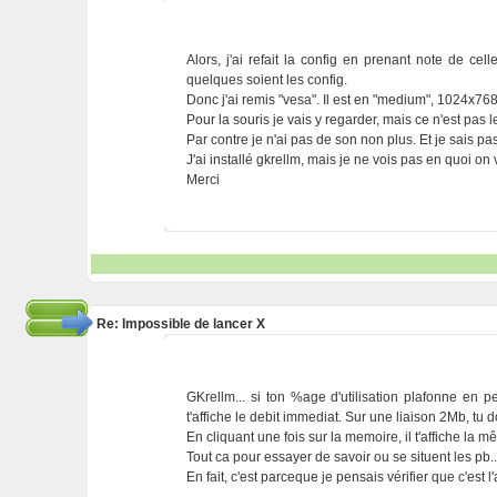
Alors, j'ai refait la config en prenant note de cel
quelques soient les config.
Donc j'ai remis "vesa". Il est en "medium", 1024x768
Pour la souris je vais y regarder, mais ce n'est pas 
Par contre je n'ai pas de son non plus. Et je sais p
J'ai installé gkrellm, mais je ne vois pas en quoi on
Merci
Re: Impossible de lancer X
GKrellm... si ton %age d'utilisation plafonne en p
t'affiche le debit immediat. Sur une liaison 2Mb, tu
En cliquant une fois sur la memoire, il t'affiche la m
Tout ca pour essayer de savoir ou se situent les pb..
En fait, c'est parceque je pensais vérifier que c'est l