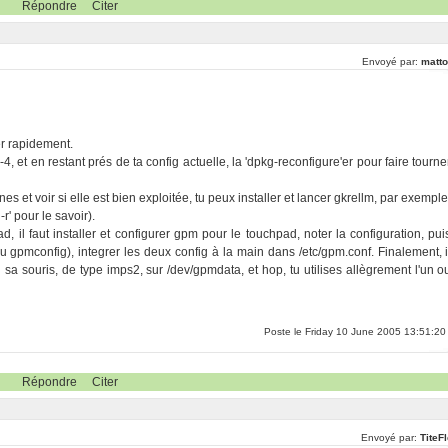
Répondre
Citer
Envoyé par:
matto
er rapidement.
 et en restant prés de ta config actuelle, la 'dpkg-reconfigure'er pour faire tourne
 et voir si elle est bien exploitée, tu peux installer et lancer gkrellm, par exemple
r' pour le savoir).
ad, il faut installer et configurer gpm pour le touchpad, noter la configuration, pui
u gpmconfig), integrer les deux config à la main dans /etc/gpm.conf. Finalement, i
nd sa souris, de type imps2, sur /dev/gpmdata, et hop, tu utilises allègrement l'un o
Poste le Friday 10 June 2005 13:51:20
Répondre
Citer
Envoyé par:
TiteF