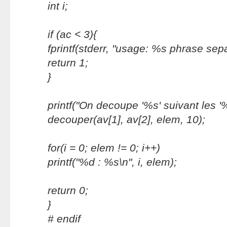
int i;
if (ac < 3){
fprintf(stderr, "usage: %s phrase sepa
return 1;
}
printf("On decoupe '%s' suivant les '%s
decouper(av[1], av[2], elem, 10);
for(i = 0; elem
!= 0; i++)
printf("%d : %s\n", i, elem
);
return 0;
}
# endif