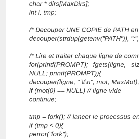
char * dirs[MaxDirs];
int i, tmp;
/* Decouper UNE COPIE de PATH en r
decouper(strdup(getenv("PATH")), ":",
/* Lire et traiter chaque ligne de co
for(printf(PROMPT); fgets(ligne, si
NULL; printf(PROMPT)){
decouper(ligne, " \t\n", mot, MaxMot)
if (mot[0] == NULL) // ligne vide
continue;
tmp = fork(); // lancer le processus e
if (tmp < 0){
perror("fork");