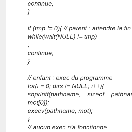
continue;
}
if (tmp != 0){ // parent : attendre la fin
while(wait(NULL) != tmp)
;
continue;
}
// enfant : exec du programme
for(i = 0; dirs
!= NULL; i++){
snprintf(pathname, sizeof pathn
mot[0]);
execv(pathname, mot);
}
// aucun exec n'a fonctionne