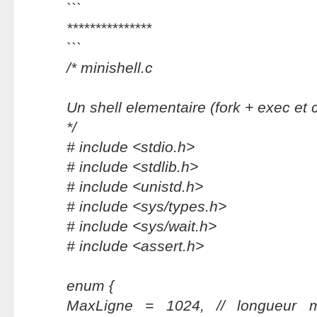
```
***************
```
/* minishell.c
Un shell elementaire (fork + exec et c
*/
# include <stdio.h>
# include <stdlib.h>
# include <unistd.h>
# include <sys/types.h>
# include <sys/wait.h>
# include <assert.h>
enum {
MaxLigne = 1024, // longueur 