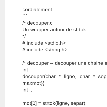
cordialement
```
/* decouper.c
Un wrapper autour de strtok
*/
# include <stdio.h>
# include <string.h>
/* decouper -- decouper une chaine e
int
decouper(char * ligne, char * sepa
maxmot){
int i;
mot[0] = strtok(ligne, separ);