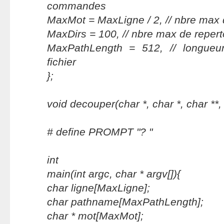
commandes
MaxMot = MaxLigne / 2, // nbre max 
MaxDirs = 100, // nbre max de reper
MaxPathLength = 512, // longue
fichier
};
void decouper(char *, char *, char **, 
# define PROMPT "? "
int
main(int argc, char * argv[]){
char ligne[MaxLigne];
char pathname[MaxPathLength];
char * mot[MaxMot];