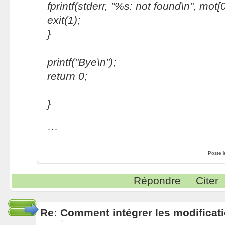
fprintf(stderr, "%s: not found\n", mot[0
exit(1);
}
printf("Bye\n");
return 0;
}
```
Poste 
Répondre
Citer
Re: Comment intégrer les modificati