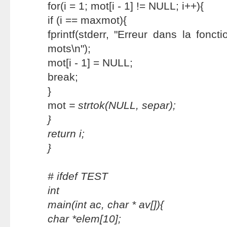
for(i = 1; mot[i - 1] != NULL; i++){
if (i == maxmot){
fprintf(stderr, "Erreur dans la fonc
mots\n");
mot[i - 1] = NULL;
break;
}
mot
= strtok(NULL, separ);
}
return i;
}
# ifdef TEST
int
main(int ac, char * av[]){
char *elem[10];