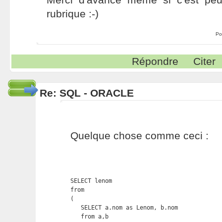
rubrique :-)
Po
Répondre
Citer
Re: SQL - ORACLE
Quelque chose comme ceci :
SELECT lenom 

from 

(  

   SELECT a.nom as Lenom, b.nom 

   from a,b  
