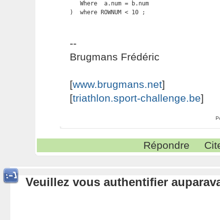
   Where  a.num = b.num 

)  where ROWNUM < 10 ;
--
Brugmans Frédéric
[
www.brugmans.net
]
[
triathlon.sport-challenge.be
]
P
Répondre
Cit
Veuillez vous authentifier aupara