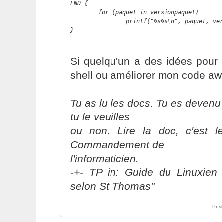
END {

        for (paquet in versionpaquet)

                printf("%s%s\n", paquet, ver
Si quelqu'un a des idées pour 
shell ou améliorer mon code awk
Tu as lu les docs. Tu es devenu
tu le veuilles
ou non. Lire la doc, c'est 
Commandement de
l'informaticien.
-+- TP in: Guide du Linuxien 
selon St Thomas"
Pos