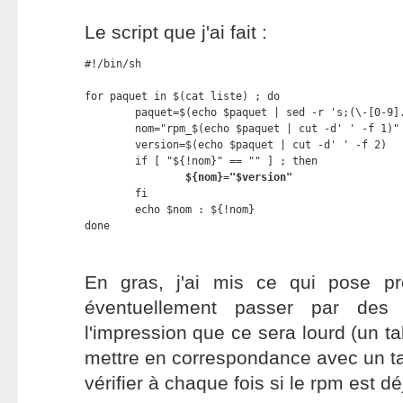
Le script que j'ai fait :
#!/bin/sh

for paquet in $(cat liste) ; do

        paquet=$(echo $paquet | sed -r 's;(\-[0-9].
        nom="rpm_$(echo $paquet | cut -d' ' -f 1)"

        version=$(echo $paquet | cut -d' ' -f 2)

        if [ "${!nom}" == "" ] ; then

${nom}="$version"
        fi

        echo $nom : ${!nom}

done
En gras, j'ai mis ce qui pose pr
éventuellement passer par des t
l'impression que ce sera lourd (un 
mettre en correspondance avec un ta
vérifier à chaque fois si le rpm est d