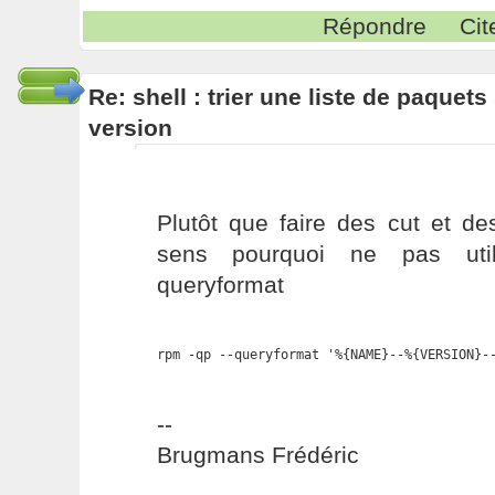
Répondre
Cit
Re: shell : trier une liste de paque
version
Plutôt que faire des cut et d
sens pourquoi ne pas util
queryformat
rpm -qp --queryformat '%{NAME}--%{VERSION}-
--
Brugmans Frédéric