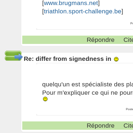
[
www.brugmans.net
]
[
triathlon.sport-challenge.be
]
P
Répondre
Cit
Re: differ from signedness in
quelqu'un est spécialiste des p
Pour m'expliquer ce qui ne pourr
Post
Répondre
Cit