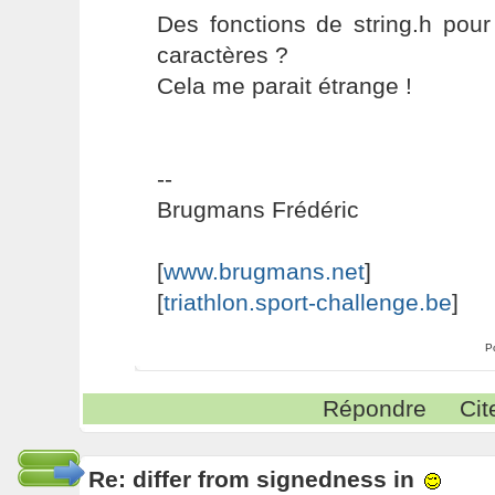
Des fonctions de string.h pou
caractères ?
Cela me parait étrange !
--
Brugmans Frédéric
[
www.brugmans.net
]
[
triathlon.sport-challenge.be
]
P
Répondre
Cit
Re: differ from signedness in