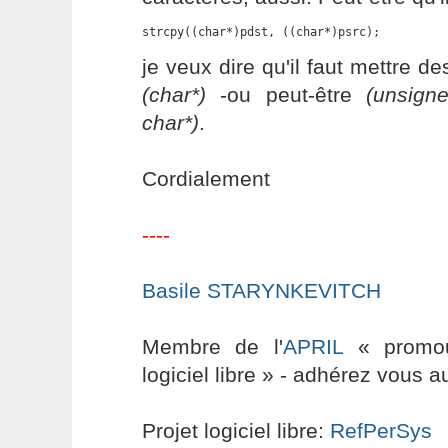
strcpy((char*)pdst, ((char*)psrc);
je veux dire qu'il faut mettre de
(char*)
-ou peut-être
(unsign
char*)
.
Cordialement
----
Basile STARYNKEVITCH
Membre de l'
APRIL
« promouv
logiciel libre » - adhérez vous a
Projet logiciel libre:
RefPerSys