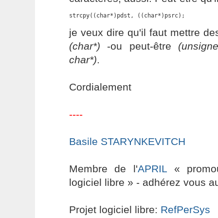
strcpy((char*)pdst, ((char*)psrc);
je veux dire qu'il faut mettre de
(char*)
-ou peut-être
(unsign
char*)
.
Cordialement
----
Basile STARYNKEVITCH
Membre de l'
APRIL
« promouv
logiciel libre » - adhérez vous a
Projet logiciel libre:
RefPerSys