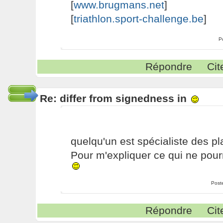
[
www.brugmans.net
]
[
triathlon.sport-challenge.be
]
P
Répondre
Cit
Re: differ from signedness in
quelqu'un est spécialiste des p
Pour m'expliquer ce qui ne pourr
Post
Répondre
Cit