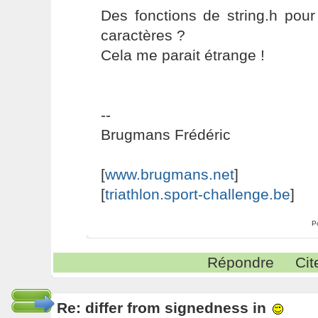
Des fonctions de string.h pou
caractères ?
Cela me parait étrange !
--
Brugmans Frédéric
[
www.brugmans.net
]
[
triathlon.sport-challenge.be
]
P
Répondre
Cit
Re: differ from signedness in