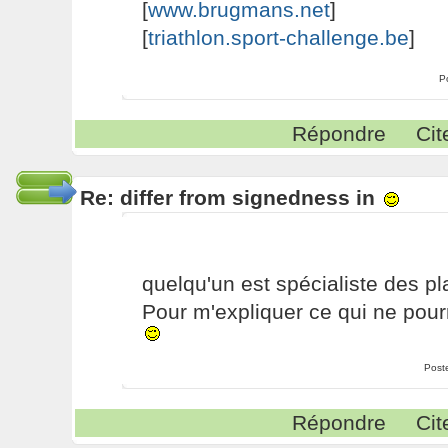
[
www.brugmans.net
]
[
triathlon.sport-challenge.be
]
P
Répondre
Cit
Re: differ from signedness in
quelqu'un est spécialiste des p
Pour m'expliquer ce qui ne pourr
Post
Répondre
Cit