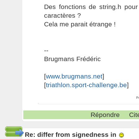
Des fonctions de string.h pou
caractères ?
Cela me parait étrange !
--
Brugmans Frédéric
[
www.brugmans.net
]
[
triathlon.sport-challenge.be
]
P
Répondre
Cit
Re: differ from signedness in