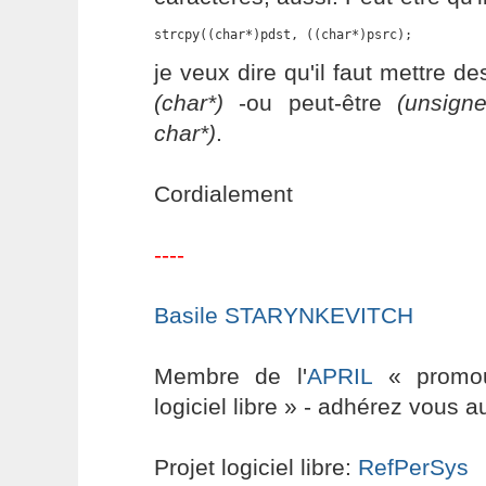
strcpy((char*)pdst, ((char*)psrc);
je veux dire qu'il faut mettre de
(char*)
-ou peut-être
(unsign
char*)
.
Cordialement
----
Basile STARYNKEVITCH
Membre de l'
APRIL
« promouv
logiciel libre » - adhérez vous a
Projet logiciel libre:
RefPerSys