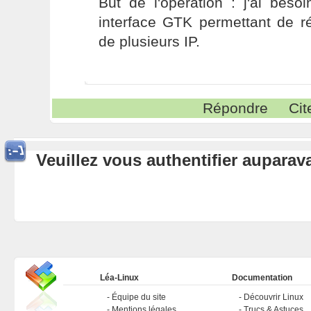
But de l'opération : j'ai bes
interface GTK permettant de r
de plusieurs IP.
Répondre
Cit
Veuillez vous authentifier aupara
Léa-Linux
Documentation
Équipe du site
Découvrir Linux
Mentions légales
Trucs & Astuces