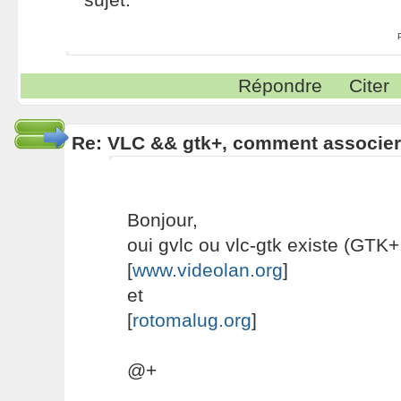
Répondre
Citer
Re: VLC && gtk+, comment associe
Bonjour,
oui gvlc ou vlc-gtk existe (GTK+
[
www.videolan.org
]
et
[
rotomalug.org
]
@+