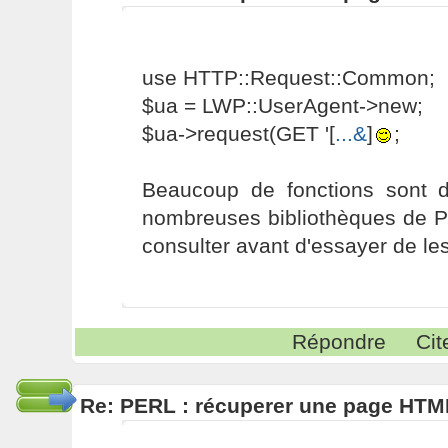
use HTTP::Request::Common;
$ua = LWP::UserAgent->new;
$ua->request(GET '[
...&
]
;
Beaucoup de fonctions sont 
nombreuses bibliothèques de Pe
consulter avant d'essayer de les
Répondre
Cit
Re: PERL : récuperer une page HTM