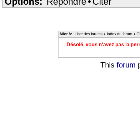
Options:
Répondre
•
Citer
Aller à:
Liste des forums
•
Index du forum
•
C
Désolé, vous n'avez pas la pe
This
forum
p