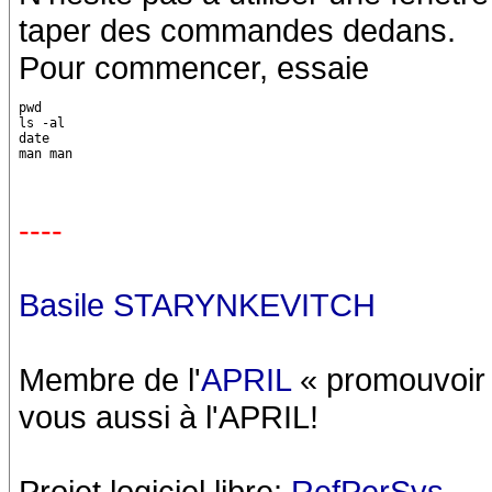
taper des commandes dedans.
Pour commencer, essaie
pwd

ls -al

date

man man
----
Basile STARYNKEVITCH
Membre de l'
APRIL
« promouvoir e
vous aussi à l'APRIL!
Projet logiciel libre:
RefPerSys