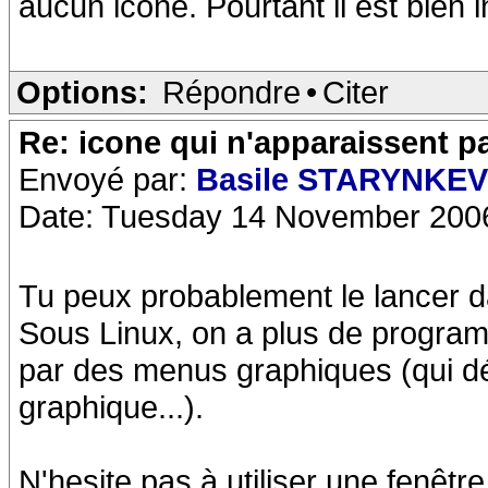
aucun icone. Pourtant il est bien i
Options:
Répondre
•
Citer
Re: icone qui n'apparaissent p
Envoyé par:
Basile STARYNKE
Date: Tuesday 14 November 200
Tu peux probablement le lancer 
Sous Linux, on a plus de progr
par des menus graphiques (qui d
graphique...).
N'hesite pas à utiliser une fenêt