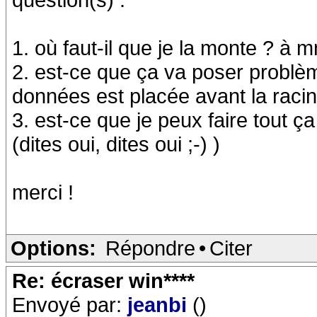
1. où faut-il que je la monte ? à
2. est-ce que ça va poser problèm
données est placée avant la racin
3. est-ce que je peux faire tout ç
(dites oui, dites oui ;-) )
merci !
Options:
Répondre
•
Citer
Re: écraser win****
Envoyé par:
jeanbi
()