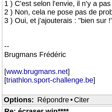
1 ) C'est selon l'envie, il n'y a pa
2 ) Non, cela ne pose pas de pro
3 ) Oui, et j'ajouterais : "bien sur !
--
Brugmans Frédéric
[
www.brugmans.net
]
[
triathlon.sport-challenge.be
]
Options:
Répondre
•
Citer
Re: écraser win****