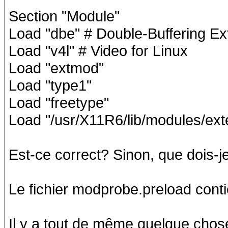
Section "Module"
Load "dbe" # Double-Buffering Ex
Load "v4l" # Video for Linux
Load "extmod"
Load "type1"
Load "freetype"
Load "/usr/X11R6/lib/modules/exte
Est-ce correct? Sinon, que dois-j
Le fichier modprobe.preload contie
Il y a tout de même quelque cho