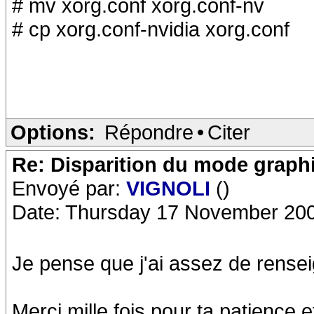
# mv xorg.conf xorg.conf-nv
# cp xorg.conf-nvidia xorg.conf
Options:
Répondre
•
Citer
Re: Disparition du mode graph
Envoyé par:
VIGNOLI
()
Date: Thursday 17 November 200
Je pense que j'ai assez de rens
Merci mille fois pour ta patience et