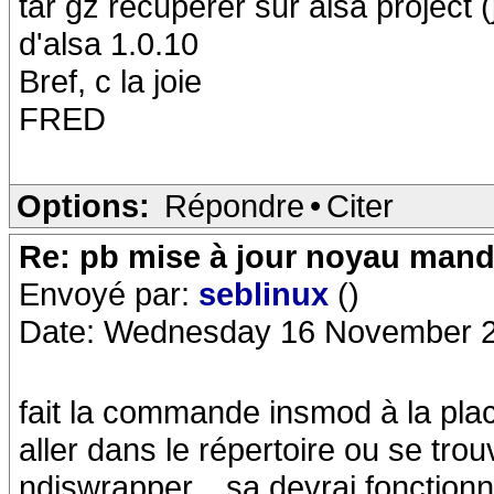
tar gz récupérer sur alsa project 
d'alsa 1.0.10
Bref, c la joie
FRED
Options:
Répondre
•
Citer
Re: pb mise à jour noyau mand
Envoyé par:
seblinux
()
Date: Wednesday 16 November 2
fait la commande insmod à la plac
aller dans le répertoire ou se tro
ndiswrapper... sa devrai fonctionne