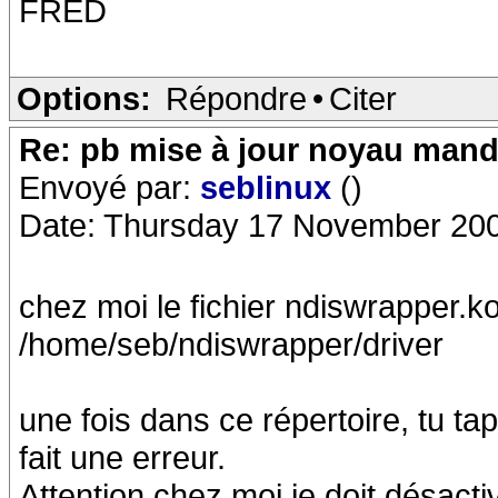
FRED
Options:
Répondre
•
Citer
Re: pb mise à jour noyau mand
Envoyé par:
seblinux
()
Date: Thursday 17 November 200
chez moi le fichier ndiswrapper.ko
/home/seb/ndiswrapper/driver
une fois dans ce répertoire, tu ta
fait une erreur.
Attention chez moi je doit désacti