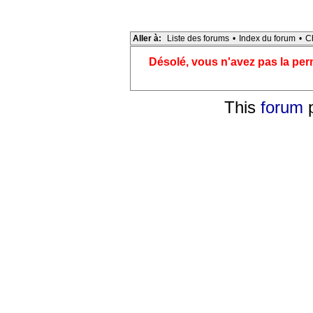
Aller à:
Liste des forums
•
Index du forum
•
C
Désolé, vous n'avez pas la pe
This
forum
p