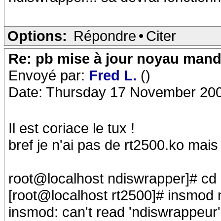
Options:
Répondre
•
Citer
Re: pb mise à jour noyau mand
Envoyé par:
Fred L.
()
Date: Thursday 17 November 200
Il est coriace le tux !
bref je n'ai pas de rt2500.ko mais
root@localhost ndiswrapper]# cd 
[root@localhost rt2500]# insmod
insmod: can't read 'ndiswrappeur':