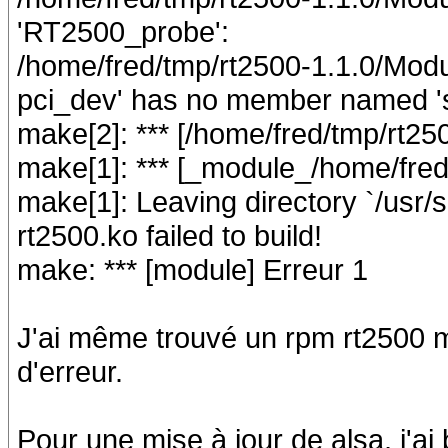
'RT2500_probe':
/home/fred/tmp/rt2500-1.1.0/Modul
pci_dev' has no member named '
make[2]: *** [/home/fred/tmp/rt2
make[1]: *** [_module_/home/fred
make[1]: Leaving directory `/usr/s
rt2500.ko failed to build!
make: *** [module] Erreur 1
J'ai même trouvé un rpm rt2500 m
d'erreur.
Pour une mise à jour de alsa, j'ai