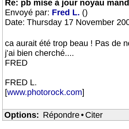
Re: pb mise à jour noyau mand
Envoyé par:
Fred L.
()
Date: Thursday 17 November 200
ca aurait été trop beau ! Pas de 
j'ai bien cherché....
FRED
FRED L.
[
www.photorock.com
]
Options:
Répondre
•
Citer