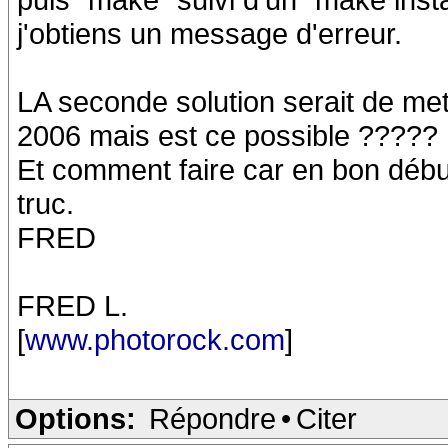
j'obtiens un message d'erreur.
LA seconde solution serait de met
2006 mais est ce possible ?????
Et comment faire car en bon débuta
truc.
FRED
FRED L.
[
www.photorock.com
]
Options:
Répondre
•
Citer