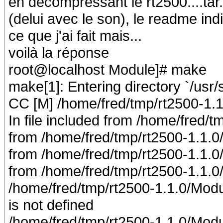
en décompressant le rt2500....tar
(delui avec le son), le readme ind
ce que j'ai fait mais...
voilà la réponse
root@localhost Module]# make
make[1]: Entering directory `/usr/s
CC [M] /home/fred/tmp/rt2500-1.
In file included from /home/fred/
from /home/fred/tmp/rt2500-1.1.0
from /home/fred/tmp/rt2500-1.1.0
from /home/fred/tmp/rt2500-1.1.
/home/fred/tmp/rt2500-1.1.0/Mod
is not defined
/home/fred/tmp/rt2500-1.1.0/Modu