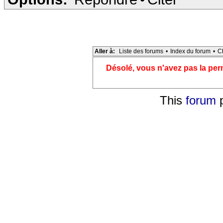
Aller à:
Liste des forums
•
Index du forum
•
C
Désolé, vous n'avez pas la pe
This
forum
p