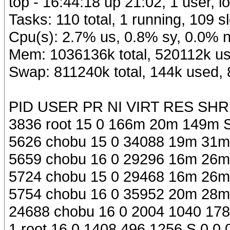
top - 16:44:18 up 21:02, 1 user, l
Tasks: 110 total, 1 running, 109 
Cpu(s): 2.7% us, 0.8% sy, 0.0% n
Mem: 1036136k total, 520112k us
Swap: 811240k total, 144k used,
PID USER PR NI VIRT RES S
3836 root 15 0 166m 20m 149m S
5626 chobu 15 0 34088 19m 31m S
5659 chobu 16 0 29296 16m 26m S
5724 chobu 15 0 29468 16m 26m S
5754 chobu 16 0 35952 20m 28m 
24688 chobu 16 0 2004 1040 1788
1 root 16 0 1408 496 1256 S 0.0 0