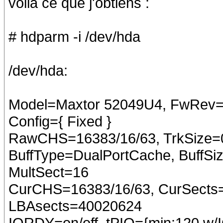
voilà ce que j'obtiens :
# hdparm -i /dev/hda
/dev/hda:
Model=Maxtor 52049U4, FwRe
Config={ Fixed }
RawCHS=16383/16/63, TrkSize=0
BuffType=DualPortCache, BuffSi
MultSect=16
CurCHS=16383/16/63, CurSects
LBAsects=40020624
IORDY=on/off, tPIO={min:120,w/