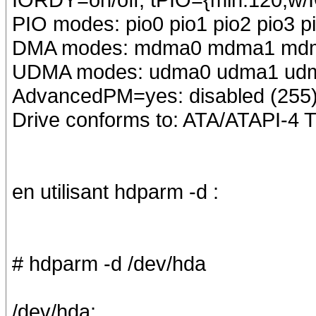
PIO modes: pio0 pio1 pio2 pio3 p
DMA modes: mdma0 mdma1 md
UDMA modes: udma0 udma1 ud
AdvancedPM=yes: disabled (255
Drive conforms to: ATA/ATAPI-4 T
en utilisant hdparm -d :
# hdparm -d /dev/hda
/dev/hda: