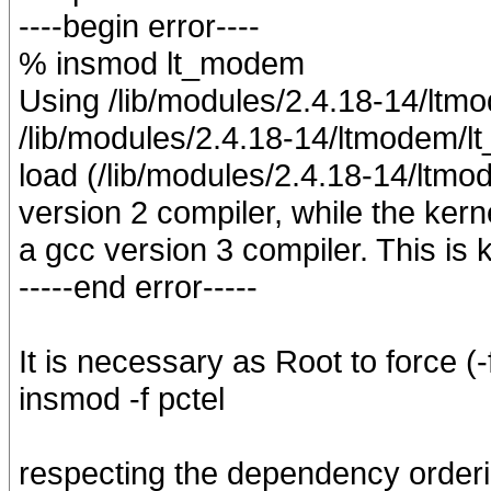
----begin error----
% insmod lt_modem
Using /lib/modules/2.4.18-14/lt
/lib/modules/2.4.18-14/ltmodem/l
load (/lib/modules/2.4.18-14/ltm
version 2 compiler, while the kern
a gcc version 3 compiler. This is
-----end error-----
It is necessary as Root to force (
insmod -f pctel
respecting the dependency orderin