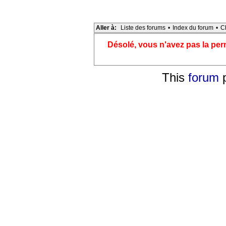
Aller à:
Liste des forums
•
Index du forum
•
C
Désolé, vous n'avez pas la pe
This
forum
p