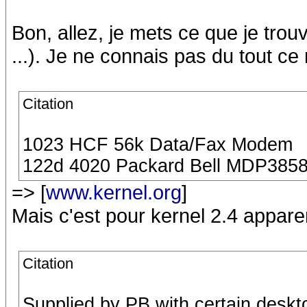
Bon, allez, je mets ce que je trou
...). Je ne connais pas du tout ce
Citation
1023 HCF 56k Data/Fax Modem
122d 4020 Packard Bell MDP385
=> [
www.kernel.org
]
Mais c'est pour kernel 2.4 appar
Citation
Supplied by PB with certain des