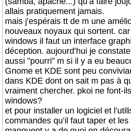
(samba, apache...) qu'à faire jouj
allais pratiquement jamais.
mais j'espérais tt de m une amélio
nouveaux noyaux qui sortent. car 
windows il faut un interface grap
déception. aujourd'hui je constate
aussi "pourri" m si il y a eu beau
Gnome et KDE sont peu conviviaux
dans KDE dont on sait m pas à quo
vraiment chercher. pkoi ne font-il
windows?
et pour installer un logiciel et l'ut
commandes qu'il faut taper et les 
manquent y a de quoi en décourag