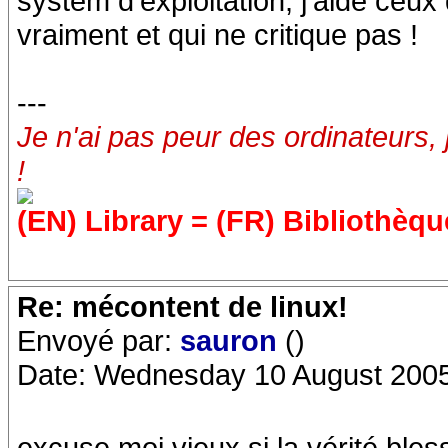
system d'exploitation, j'aide ceux
vraiment et qui ne critique pas !
---
Je n'ai pas peur des ordinateurs, 
!
(EN) Library = (FR) Bibliothèqu
Re: mécontent de linux!
Envoyé par:
sauron
()
Date: Wednesday 10 August 2005
excuse moi vieux si la vérité bles