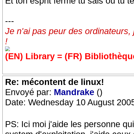
Et ton esprit fermé tu sais où tu t
---
Je n'ai pas peur des ordinateurs, 
!
(EN) Library = (FR) Bibliothèqu
Re: mécontent de linux!
Envoyé par:
Mandrake
()
Date: Wednesday 10 August 2005
PS: Ici moi j'aide les personne qu