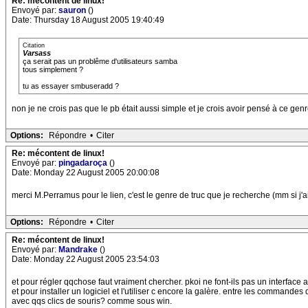
Re: mécontent de linux!
Envoyé par:
sauron
()
Date: Thursday 18 August 2005 19:40:49
Citation
Varsass
ça serait pas un problême d'utilisateurs samba
tous simplement ?
tu as essayer smbuseradd ?
non je ne crois pas que le pb était aussi simple et je crois avoir pensé à ce gen
Options:
Répondre
•
Citer
Re: mécontent de linux!
Envoyé par:
pingadaroça
()
Date: Monday 22 August 2005 20:00:08
merci M.Perramus pour le lien, c'est le genre de truc que je recherche (mm si j'
Options:
Répondre
•
Citer
Re: mécontent de linux!
Envoyé par:
Mandrake
()
Date: Monday 22 August 2005 23:54:03
et pour régler qqchose faut vraiment chercher. pkoi ne font-ils pas un interfac
et pour installer un logiciel et l'utiliser c encore la galère. entre les commande
avec qqs clics de souris? comme sous win.