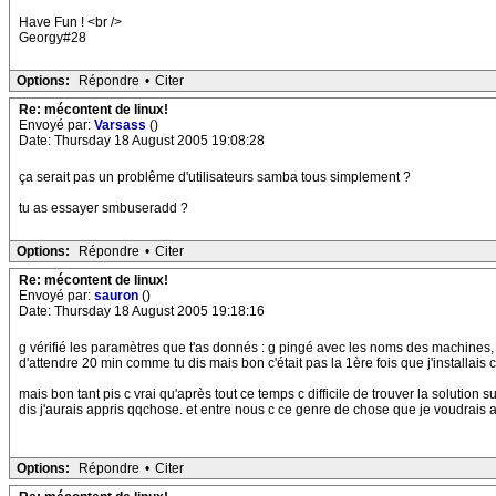
Have Fun ! <br />
Georgy#28
Options:
Répondre
•
Citer
Re: mécontent de linux!
Envoyé par:
Varsass
()
Date: Thursday 18 August 2005 19:08:28
ça serait pas un problême d'utilisateurs samba tous simplement ?
tu as essayer smbuseradd ?
Options:
Répondre
•
Citer
Re: mécontent de linux!
Envoyé par:
sauron
()
Date: Thursday 18 August 2005 19:18:16
g vérifié les paramètres que t'as donnés : g pingé avec les noms des machines, g r
d'attendre 20 min comme tu dis mais bon c'était pas la 1ère fois que j'installais 
mais bon tant pis c vrai qu'après tout ce temps c difficile de trouver la solutio
dis j'aurais appris qqchose. et entre nous c ce genre de chose que je voudrais a
Options:
Répondre
•
Citer