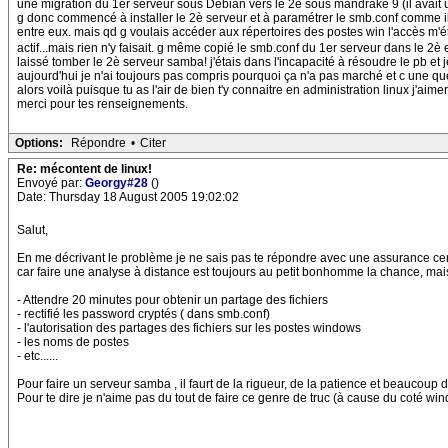
une migration du 1er serveur sous Debian vers le 2è sous mandrake 9 (il avait
g donc commencé à installer le 2è serveur et à paramétrer le smb.conf comme il f
entre eux. mais qd g voulais accéder aux répertoires des postes win l'accès m'é
actif...mais rien n'y faisait. g même copié le smb.conf du 1er serveur dans le 2è
laissé tomber le 2è serveur samba! j'étais dans l'incapacité à résoudre le pb et 
aujourd'hui je n'ai toujours pas compris pourquoi ça n'a pas marché et c une qu
alors voilà puisque tu as l'air de bien t'y connaitre en administration linux j'ai
merci pour tes renseignements.
Options:
Répondre
•
Citer
Re: mécontent de linux!
Envoyé par:
Georgy#28
()
Date: Thursday 18 August 2005 19:02:02
Salut,
En me décrivant le problème je ne sais pas te répondre avec une assurance cer
car faire une analyse à distance est toujours au petit bonhomme la chance, m
- Attendre 20 minutes pour obtenir un partage des fichiers
- rectifié les password cryptés ( dans smb.conf)
- l'autorisation des partages des fichiers sur les postes windows
- les noms de postes
- etc......
Pour faire un serveur samba , il faurt de la rigueur, de la patience et beaucoup d'
Pour te dire je n'aime pas du tout de faire ce genre de truc (à cause du coté wi