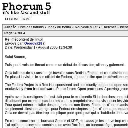
FORUM FERMÉ
Aller à:
Liste des forums
•
Index du forum
•
Nouveau sujet
•
Chercher
•
Ident
Page:
4 sur 4
Re: mécontent de linux!
Envoyé par:
Georgy#28
()
Date: Wednesday 17 August 2005 11:34:38
Salut Sauron,
Puisque tu vois ton thread comme un début de discussion, allons-y gaiement.
Cela fait plus de six ans que je travaille sous RedHat/Fedora, et cette distributio
En plus si tu visites le site officiel de Fedora, tu pourras lire que les dévellopeur
The Fedora Project is a Red Hat sponsored and community-supported open source
exclusively from free software.
Public forum. Open processes. A proving groun
Après avoir lu ces lignes tout est clair pour le multimedia.Si tu cherches une di
distribuent par exemple pas tout les codecs propriétaires pour visualiser les vi
Pour quant-même installer des programmes non-libres, Fedora et d'autres amis (
simplement d'installer apt-get pour Fedora (freshrpms.net) et d'aller rajouterdans
Cela ne devrait pas être trop compliqué pour quelqu'un qui a l'habitude de travai
En ce qui concerne les bureaux Gnome et KDE, moi aussi je les trouve trop charg
J'ai opté pour icewm en combinaison avec Rox-filer, un bureaux léger, paramètrab