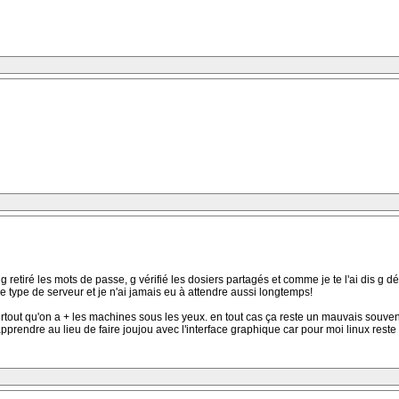
etiré les mots de passe, g vérifié les dosiers partagés et comme je te l'ai dis g désac
ce type de serveur et je n'ai jamais eu à attendre aussi longtemps!
n surtout qu'on a + les machines sous les yeux. en tout cas ça reste un mauvais souv
pprendre au lieu de faire joujou avec l'interface graphique car pour moi linux rest