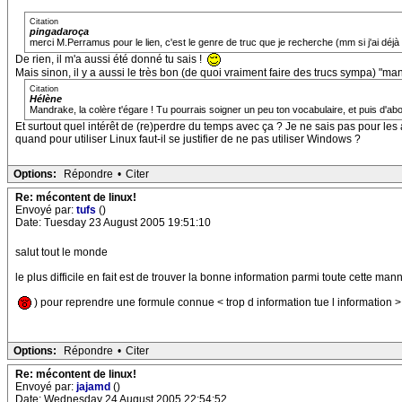
Citation
pingadaroça
merci M.Perramus pour le lien, c'est le genre de truc que je recherche (mm si j'ai déj
De rien, il m'a aussi été donné tu sais !
Mais sinon, il y a aussi le très bon (de quoi vraiment faire des trucs sympa) "
Citation
Hélène
Mandrake, la colère t'égare ! Tu pourrais soigner un peu ton vocabulaire, et puis d'abo
Et surtout quel intérêt de (re)perdre du temps avec ça ? Je ne sais pas pour les aut
quand pour utiliser Linux faut-il se justifier de ne pas utiliser Windows ?
Options:
Répondre
•
Citer
Re: mécontent de linux!
Envoyé par:
tufs
()
Date: Tuesday 23 August 2005 19:51:10
salut tout le monde
le plus difficile en fait est de trouver la bonne information parmi toute cette mann
) pour reprendre une formule connue < trop d information tue l information >
Options:
Répondre
•
Citer
Re: mécontent de linux!
Envoyé par:
jajamd
()
Date: Wednesday 24 August 2005 22:54:52