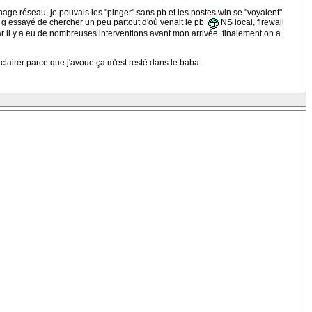
nage réseau, je pouvais les "pinger" sans pb et les postes win se "voyaient"
. g essayé de chercher un peu partout d'où venait le pb
NS local, firewall
car il y a eu de nombreuses interventions avant mon arrivée. finalement on a
'éclairer parce que j'avoue ça m'est resté dans le baba.