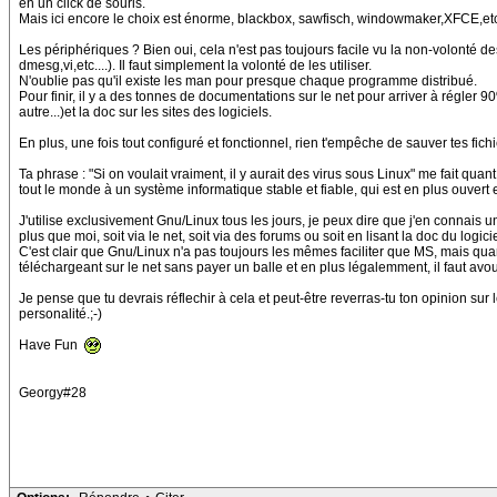
en un click de souris.
Mais ici encore le choix est énorme, blackbox, sawfisch, windowmaker,XFCE,etc...
Les périphériques ? Bien oui, cela n'est pas toujours facile vu la non-volonté de
dmesg,vi,etc....). Il faut simplement la volonté de les utiliser.
N'oublie pas qu'il existe les man pour presque chaque programme distribué.
Pour finir, il y a des tonnes de documentations sur le net pour arriver à régler 
autre...)et la doc sur les sites des logiciels.
En plus, une fois tout configuré et fonctionnel, rien t'empêche de sauver tes fic
Ta phrase : "Si on voulait vraiment, il y aurait des virus sous Linux" me fait 
tout le monde à un système informatique stable et fiable, qui est en plus ouvert et
J'utilise exclusivement Gnu/Linux tous les jours, je peux dire que j'en connais
plus que moi, soit via le net, soit via des forums ou soit en lisant la doc du log
C'est clair que Gnu/Linux n'a pas toujours les mêmes faciliter que MS, mais qua
téléchargeant sur le net sans payer un balle et en plus légalemment, il faut avouer
Je pense que tu devrais réflechir à cela et peut-être reverras-tu ton opinion sur 
personalité.;-)
Have Fun
Georgy#28