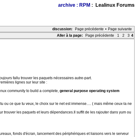
archive : RPM
: Lealinux Forums
discussion:
Page précédente
•
Page suivante
Aller à la page:
Page précédente
1
2
3
4
 toujours fallu trouver les paquets nécessaires autre-part.
remières lignes sur leur site :
Linux community to build a complete,
general purpose operating system
ntu ou ce que tu veux, le choix sur le net est immense..... ( mais même ceux-la ne
 trouver les paquets et leurs dépendances.Il suffit de les rajouter dans yum ou
bureaux, fonds d'écran, lancement des périphériques et liaisons vers le serveur