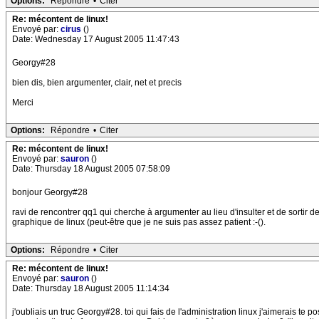
Options:
Répondre
•
Citer
Re: mécontent de linux!
Envoyé par:
cirus
()
Date: Wednesday 17 August 2005 11:47:43
Georgy#28
bien dis, bien argumenter, clair, net et precis
Merci
Options:
Répondre
•
Citer
Re: mécontent de linux!
Envoyé par:
sauron
()
Date: Thursday 18 August 2005 07:58:09
bonjour Georgy#28
ravi de rencontrer qq1 qui cherche à argumenter au lieu d'insulter et de sortir
graphique de linux (peut-être que je ne suis pas assez patient :-().
Options:
Répondre
•
Citer
Re: mécontent de linux!
Envoyé par:
sauron
()
Date: Thursday 18 August 2005 11:14:34
j'oubliais un truc Georgy#28. toi qui fais de l'administration linux j'aimerais te p