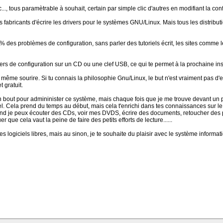
, tous paramètrable à souhait, certain par simple clic d'autres en modifiant la con
s fabricants d'écrire les drivers pour le systèmes GNU/Linux. Mais tous les distribut
90% des problèmes de configuration, sans parler des tutoriels écrit, les sites comme l
hiers de configuration sur un CD ou une clef USB, ce qui te permet à la prochaine ins
quant même sourire. Si tu connais la philosophie Gnu/Linux, le but n'est vraiment p
 gratuit.
 un bout pour admininister ce système, mais chaque fois que je me trouve devant un 
iciel. Cela prend du temps au début, mais cela t'enrichi dans tes connaissances sur l
nd je peux écouter des CDs, voir mes DVDS, écrire des documents, retoucher des pho
 que cela vaut la peine de faire des petits efforts de lecture......
les logiciels libres, mais au sinon, je te souhaite du plaisir avec le système inform