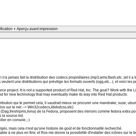
ification
•
Aperçu avant impression
n n'a jamais fait la distribution des codecs propriétaires (mp3,wmv,flash,etc..)et il a
s veulent une distributions qui prévilige les formats ouverts (ogg,etc...), et voici les p
 project. It is not a supported product of Red Hat, Inc. The goal? Work with the 
d for new technology that may eventually make its way into Red Hat products.
stribution qui te permet cela, il vaudrait mieux se procurer une mandrake, suse, ubu
déos sur le net --> Win32codecs,libdvdcss,etc)
Dag,freshrpms,livna) de la Fedora, proposent des mirroirs comme fedora extra pour
 la source.list.
ller en console.;-)
és, mais cela n'est qu'une histoire de goùt et de fonctionnalité recherché.
le à ne plus en finir, et Rox me donne la possibilité d'installer des icônes sur le 