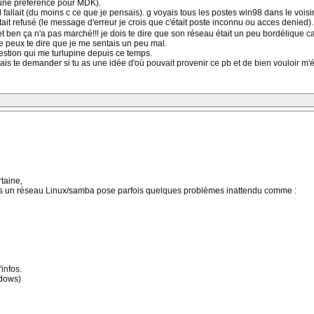
 une préférence pour MDK).
allait (du moins c ce que je pensais). g voyais tous les postes win98 dans le voisi
tait refusé (le message d'erreur je crois que c'était poste inconnu ou acces denied)
 et ben ça n'a pas marché!!! je dois te dire que son réseau était un peu bordélique 
je peux te dire que je me sentais un peu mal.
estion qui me turlupine depuis ce temps.
merais te demander si tu as une idée d'où pouvait provenir ce pb et de bien vouloir m
taine,
ais un réseau Linux/samba pose parfois quelques problèmes inattendu comme :
infos.
ndows)