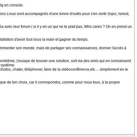
fig en console.
ions Linux sont accompagnés d'une tonne d'outils pour s'en sortir (lspci, lsmod,
éa avec leur forum ( si il y en un qui ne te plait pas, Who cares ? On en prend un
tallation d'avoir tout sous la main et gagner du temps.
as d'emmerder son monde, mais de partager ses connaissances, donner l'accès à
problème, j'essaye de trouver une solution, soit via des amis qui en connaissent
e système.
tos, chater, téléphoner, faire de la vidéoconférence,etc.... simplement en le
atique de ton choix, car il correspondra, comme pour nous tous, à ta propre