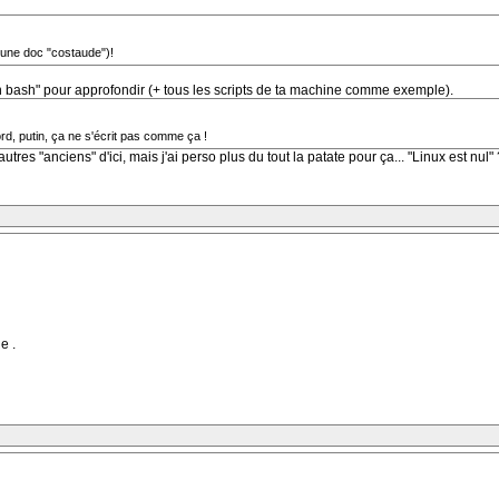
à une doc "costaude")!
man bash" pour approfondir (+ tous les scripts de ta machine comme exemple).
rd, putin, ça ne s'écrit pas comme ça !
res "anciens" d'ici, mais j'ai perso plus du tout la patate pour ça... "Linux est nul" ?
e .