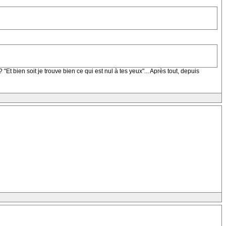
 "Et bien soit je trouve bien ce qui est nul à tes yeux"... Après tout, depuis