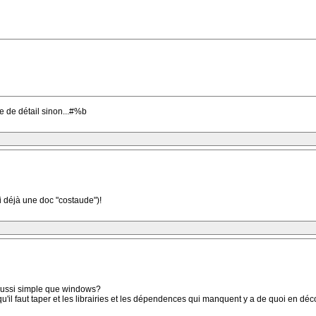
re de détail sinon...#%b
ai déjà une doc "costaude")!
e aussi simple que windows?
s qu'il faut taper et les librairies et les dépendences qui manquent y a de quoi en dé