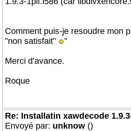
1.9.3-1plf.i586 (car libdivxencore.
Comment puis-je resoudre mon pb 
"non satisfait"
"
Merci d'avance.
Roque
Re: Installatin xawdecode 1.9.3
Envoyé par:
unknow
()