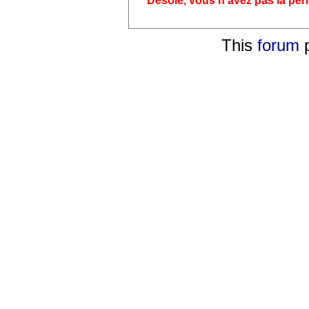
Désolé, vous n'avez pas la pe
This
forum
p