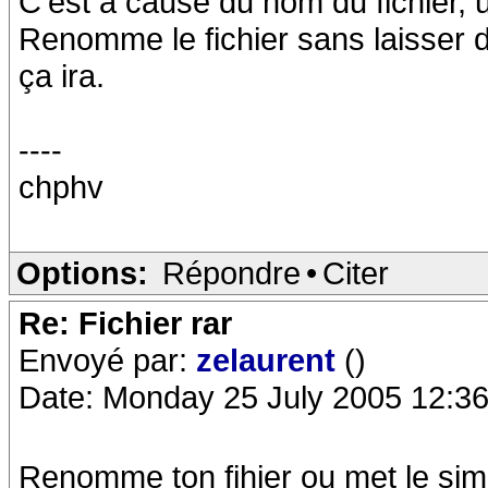
C'est à cause du nom du fichier, u
Renomme le fichier sans laisser
ça ira.
----
chphv
Options:
Répondre
•
Citer
Re: Fichier rar
Envoyé par:
zelaurent
()
Date: Monday 25 July 2005 12:36
Renomme ton fihier ou met le sim