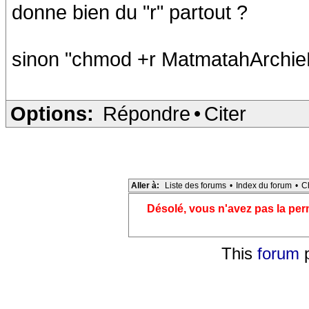
donne bien du "r" partout ?
sinon "chmod +r MatmatahArchie
Options:
Répondre
•
Citer
Aller à:
Liste des forums
•
Index du forum
•
C
Désolé, vous n'avez pas la pe
This
forum
p