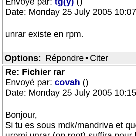
Envoyé par:
tg(y)
()
Date: Monday 25 July 2005 10:07
unrar existe en rpm.
Options:
Répondre
•
Citer
Re: Fichier rar
Envoyé par:
covah
()
Date: Monday 25 July 2005 10:15
Bonjour,
Si tu es sous mdk/mandriva et que
urpmi unrar (en root) suffira pour l