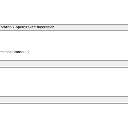
ification
•
Aperçu avant impression
r en mode console ?