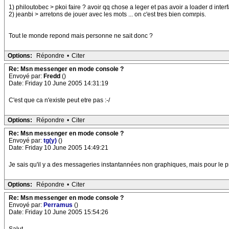
1) philoutobec > pkoi faire ? avoir qq chose a leger et pas avoir a loader d inter
2) jeanbi > arretons de jouer avec les mots ... on c'est tres bien comrpis.
Tout le monde repond mais personne ne sait donc ?
Options:
Répondre
•
Citer
Re: Msn messenger en mode console ?
Envoyé par:
Fredd
()
Date: Friday 10 June 2005 14:31:19
C'est que ca n'existe peut etre pas :-/
Options:
Répondre
•
Citer
Re: Msn messenger en mode console ?
Envoyé par:
tg(y)
()
Date: Friday 10 June 2005 14:49:21
Je sais qu'il y a des messageries instantannées non graphiques, mais pour le pro
Options:
Répondre
•
Citer
Re: Msn messenger en mode console ?
Envoyé par:
Perramus
()
Date: Friday 10 June 2005 15:54:26