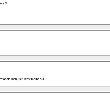
face X
tocole msn, rien n'est moins sûr...