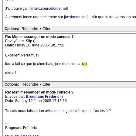
Salut,
J'ai trouvé ça : [
tmsnc.sourceforge.net
]
Autrement lance une recherche sur [
freshmeat.net
]... sûr que tu trouveras ton b
Options:
Répondre
•
Citer
Re: Msn messenger en mode console ?
Envoyé par:
Slip
()
Date: Friday 10 June 2005 18:17:58
Excellent Perramus !
tout a fait ce que je cherchais, je vais tester ca
merci !
Options:
Répondre
•
Citer
Re: Msn messenger en mode console ?
Envoyé par:
Brugmans Frédéric
()
Date: Sunday 12 June 2005 17:18:36
Tu sais nous laisser ton avis sur le logiciel dès que tu l'as testé ?
--
Brugmans Frédéric