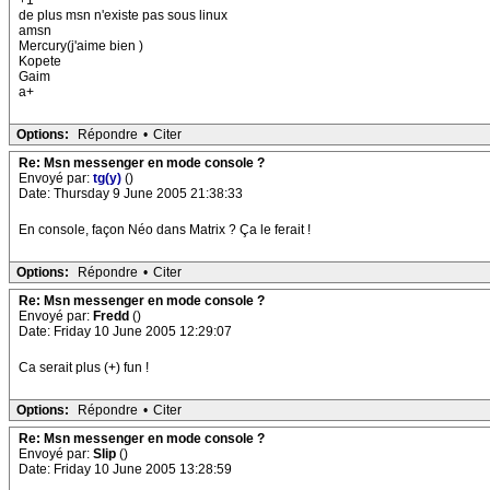
+1
de plus msn n'existe pas sous linux
amsn
Mercury(j'aime bien )
Kopete
Gaim
a+
Options:
Répondre
•
Citer
Re: Msn messenger en mode console ?
Envoyé par:
tg(y)
()
Date: Thursday 9 June 2005 21:38:33
En console, façon Néo dans Matrix ? Ça le ferait !
Options:
Répondre
•
Citer
Re: Msn messenger en mode console ?
Envoyé par:
Fredd
()
Date: Friday 10 June 2005 12:29:07
Ca serait plus (+) fun !
Options:
Répondre
•
Citer
Re: Msn messenger en mode console ?
Envoyé par:
Slip
()
Date: Friday 10 June 2005 13:28:59