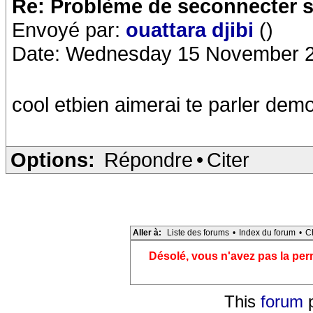
Re: Problème de seconnecter 
Envoyé par:
ouattara djibi
()
Date: Wednesday 15 November 2
cool etbien aimerai te parler dem
Options:
Répondre
•
Citer
Aller à:
Liste des forums
•
Index du forum
•
C
Désolé, vous n'avez pas la pe
This
forum
p