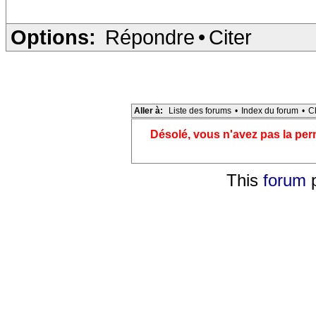
Options:
Répondre
•
Citer
Aller à:
Liste des forums
•
Index du forum
•
C
Désolé, vous n'avez pas la pe
This
forum
p