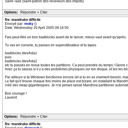
Saint-Taxe (saint-patron des receveurs des impôts)
Options:
Répondre
•
Citer
Re: mandrake difficile
Envoyé par:
moky
()
Date: Wednesday 20 April 2005 08:16:50
Fais peut-être un bon badblocks avant de te lancer; mieux vaut avant qu'après.
Tu vas en console, tu passes en superutilisateur et tu tapes
badblocks /dev/hda1
puis
badblocks /dev/hda2
etc tu passes en revue toutes tes partitions. Ca peut prendre du temps ! Genre 
Avec ça tu sauras si il y a des problèmes physiques sur ton disque, et les les 
Par ailleurs si ta Windows fonctionne encore (et si tu en as vraiment besoin; mais
Le fait qu'il trouve chaque fois moins de place est bizare; en installant ta Mandr
créé des swap gigantesques. Je n'ai jamais laissé Mandriva partitioner automat
Bon courage !
Laurent
Options:
Répondre
•
Citer
Re: mandrake difficile
Envoyé par:
diancech
()