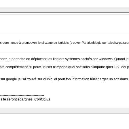
ux commence à promouvoir le piratage de logiciels (trouver PartitionMagic sur telechargez.com
er la partoche en déplacant les fichiers systèmes cachés par windows. Quand je dis d
ate complétement, tu peux utiliser n'importe quel soft sous n'importe quel OS. Moi je
r google je l'ai trouvé sur clubic, et pour ton information télécharger un soft dan
---------------------------------------
s te seront épargnés.
Confucius