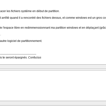
acer les fichiers systéme en début de partition.
 arrêté quand il a rencontré des fichiers dessus, et comme windows est un gros coch
r de l'espace libre en redimmenssionnant ma partition windows et en déplaçant (grâce
.
 autre logiciel de partitionnement.
---------------------------------------
s te seront épargnés.
Confucius