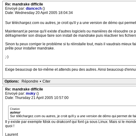
Re: mandrake difficile
Envoyé par:
diancech
()
Date: Wednesday 20 April 2005 18:04:34
Sur téléchargez.com ou autres, je croit qu'il y a une version de démo qui permet 
Maintenant je pense qu'il existe d'autres logiciels ou maniéres de résoudre ce p
défragmenter son disque faire son install de mandrake puis réactiver les fichier
Sinon tu peux corriger le probléme si tu réinstalle tout, mais il vaudrais mieux fa
prête pour installer mandrake.
;-)
-----------------------------------------------------------------------------------------------------------
Exige beaucoup de toi-même et attends peu des autres. Ainsi beaucoup d'ennui
Options:
Répondre
•
Citer
Re: mandrake difficile
Envoyé par:
moky
()
Date: Thursday 21 April 2005 10:57:00
Citation
auteur
Sur téléchargez.com ou autres, je croit qu'il y a une version de démo qui permet de fai
Il y existe par exemple fdisk ou drakconf qui font ça sous Linux. Mais si le mo
quoi !
Laurent