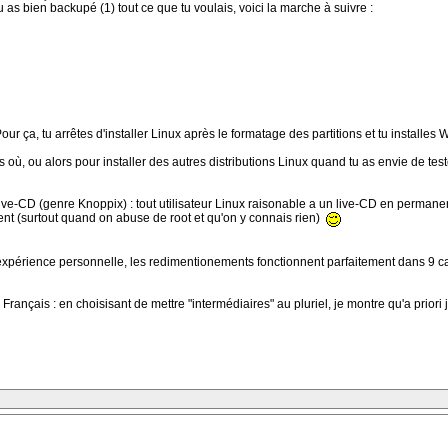
 as bien backupé (1) tout ce que tu voulais, voici la marche à suivre :
ur ça, tu arrêtes d'installer Linux après le formatage des partitions et tu installes
s où, ou alors pour installer des autres distributions Linux quand tu as envie de te
Live-CD (genre Knoppix) : tout utilisateur Linux raisonable a un live-CD en permane
 (surtout quand on abuse de root et qu'on y connais rien)
expérience personnelle, les redimentionements fonctionnent parfaitement dans 9 cas s
ançais : en choisisant de mettre "intermédiaires" au pluriel, je montre qu'a priori