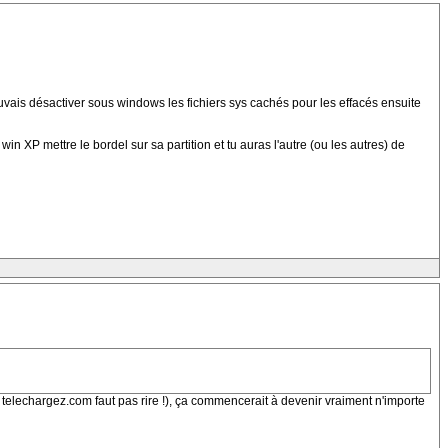
ouvais désactiver sous windows les fichiers sys cachés pour les effacés ensuite
win XP mettre le bordel sur sa partition et tu auras l'autre (ou les autres) de
 telechargez.com faut pas rire !), ça commencerait à devenir vraiment n'importe