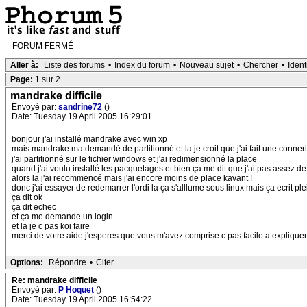
FORUM FERMÉ
Aller à:
Liste des forums
•
Index du forum
•
Nouveau sujet
•
Chercher
•
Ident
Page:
1 sur 2
mandrake difficile
Envoyé par:
sandrine72
()
Date: Tuesday 19 April 2005 16:29:01
bonjour j'ai installé mandrake avec win xp
mais mandrake ma demandé de partitionné et la je croit que j'ai fait une conner
j'ai partitionné sur le fichier windows et j'ai redimensionné la place
quand j'ai voulu installé les pacquetages et bien ça me dit que j'ai pas assez d
alors la j'ai recommencé mais j'ai encore moins de place kavant !
donc j'ai essayer de redemarrer l'ordi la ça s'alllume sous linux mais ça ecrit ple
ça dit ok
ça dit echec
et ça me demande un login
et la je c pas koi faire
merci de votre aide j'esperes que vous m'avez comprise c pas facile a expliquer 
Options:
Répondre
•
Citer
Re: mandrake difficile
Envoyé par:
P Hoquet
()
Date: Tuesday 19 April 2005 16:54:22