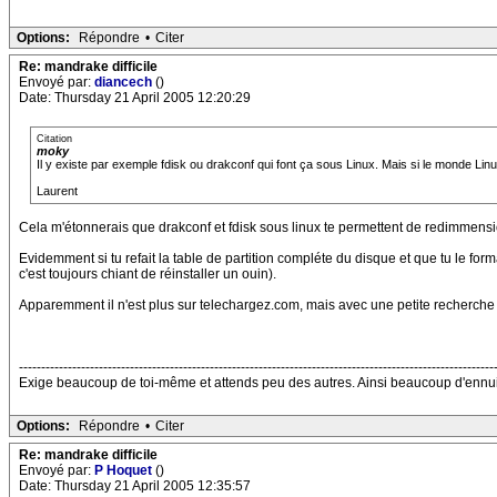
Options:
Répondre
•
Citer
Re: mandrake difficile
Envoyé par:
diancech
()
Date: Thursday 21 April 2005 12:20:29
Citation
moky
Il y existe par exemple fdisk ou drakconf qui font ça sous Linux. Mais si le monde Lin
Laurent
Cela m'étonnerais que drakconf et fdisk sous linux te permettent de redimmension
Evidemment si tu refait la table de partition compléte du disque et que tu le form
c'est toujours chiant de réinstaller un ouin).
Apparemment il n'est plus sur telechargez.com, mais avec une petite recherche su
-----------------------------------------------------------------------------------------------------------
Exige beaucoup de toi-même et attends peu des autres. Ainsi beaucoup d'ennui
Options:
Répondre
•
Citer
Re: mandrake difficile
Envoyé par:
P Hoquet
()
Date: Thursday 21 April 2005 12:35:57