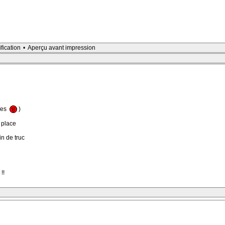
ification
•
Aperçu avant impression
ies
)
e place
in de truc
!!