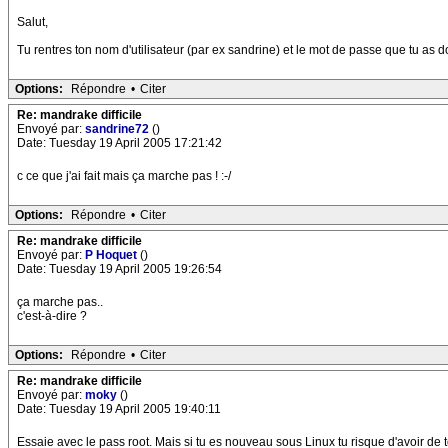
Salut,
Tu rentres ton nom d'utilisateur (par ex sandrine) et le mot de passe que tu as don
Options:
Répondre
•
Citer
Re: mandrake difficile
Envoyé par:
sandrine72
()
Date: Tuesday 19 April 2005 17:21:42
c ce que j'ai fait mais ça marche pas ! :-/
Options:
Répondre
•
Citer
Re: mandrake difficile
Envoyé par:
P Hoquet
()
Date: Tuesday 19 April 2005 19:26:54
ça marche pas..
c'est-à-dire ?
Options:
Répondre
•
Citer
Re: mandrake difficile
Envoyé par:
moky
()
Date: Tuesday 19 April 2005 19:40:11
Essaie avec le pass root. Mais si tu es nouveau sous Linux tu risque d'avoir de 