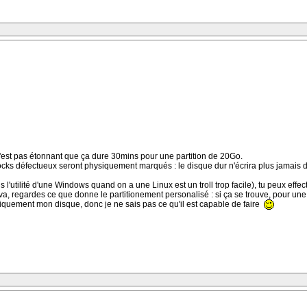
c'est pas étonnant que ça dure 30mins pour une partition de 20Go.
blocks défectueux seront physiquement marqués : le disque dur n'écrira plus jamais 
 l'utilité d'une Windows quand on a une Linux est un troll trop facile), tu peux effect
iva, regardes ce que donne le partitionement personalisé : si ça se trouve, pour une 
iquement mon disque, donc je ne sais pas ce qu'il est capable de faire