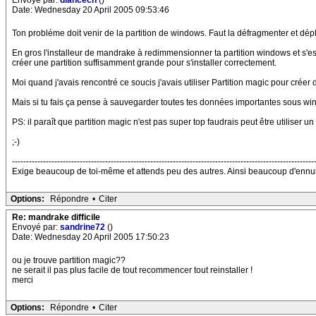
Date: Wednesday 20 April 2005 09:53:46
Ton probléme doit venir de la partition de windows. Faut la défragmenter et dépl
En gros l'installeur de mandrake à redimmensionner ta partition windows et s'est
créer une partition suffisamment grande pour s'installer correctement.
Moi quand j'avais rencontré ce soucis j'avais utiliser Partition magic pour crée
Mais si tu fais ça pense à sauvegarder toutes tes données importantes sous win
PS: il paraît que partition magic n'est pas super top faudrais peut être utiliser un
;-)
-----------------------------------------------------------------------------------------------------------
Exige beaucoup de toi-même et attends peu des autres. Ainsi beaucoup d'ennui
Options:
Répondre
•
Citer
Re: mandrake difficile
Envoyé par:
sandrine72
()
Date: Wednesday 20 April 2005 17:50:23
ou je trouve partition magic??
ne serait il pas plus facile de tout recommencer tout reinstaller !
merci
Options:
Répondre
•
Citer