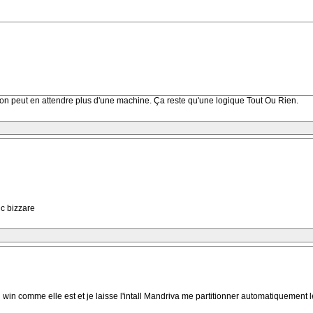
u'on peut en attendre plus d'une machine. Ça reste qu'une logique Tout Ou Rien.
 c bizzare
n win comme elle est et je laisse l'intall Mandriva me partitionner automatiquement le