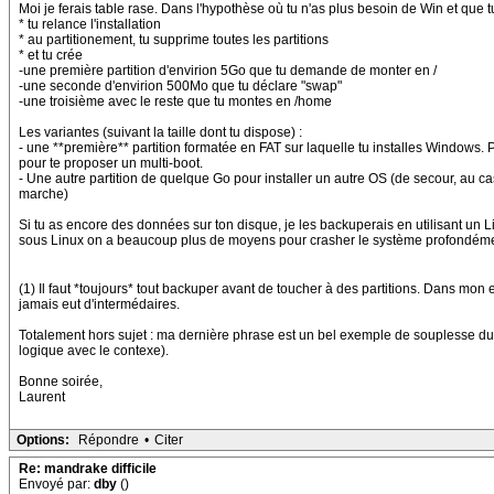
Moi je ferais table rase. Dans l'hypothèse où tu n'as plus besoin de Win et que tu
* tu relance l'installation
* au partitionement, tu supprime toutes les partitions
* et tu crée
-une première partition d'envirion 5Go que tu demande de monter en /
-une seconde d'envirion 500Mo que tu déclare "swap"
-une troisième avec le reste que tu montes en /home
Les variantes (suivant la taille dont tu dispose) :
- une **première** partition formatée en FAT sur laquelle tu installes Windows. Po
pour te proposer un multi-boot.
- Une autre partition de quelque Go pour installer un autre OS (de secour, au ca
marche)
Si tu as encore des données sur ton disque, je les backuperais en utilisant un 
sous Linux on a beaucoup plus de moyens pour crasher le système profondément
(1) Il faut *toujours* tout backuper avant de toucher à des partitions. Dans mon 
jamais eut d'intermédaires.
Totalement hors sujet : ma dernière phrase est un bel exemple de souplesse du Fr
logique avec le contexe).
Bonne soirée,
Laurent
Options:
Répondre
•
Citer
Re: mandrake difficile
Envoyé par:
dby
()