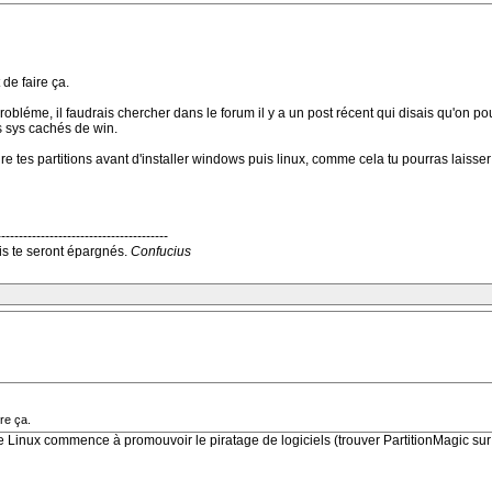
de faire ça.
robléme, il faudrais chercher dans le forum il y a un post récent qui disais qu'on p
s sys cachés de win.
ire tes partitions avant d'installer windows puis linux, comme cela tu pourras laisser 
---------------------------------------
s te seront épargnés.
Confucius
re ça.
nde Linux commence à promouvoir le piratage de logiciels (trouver PartitionMagic sur