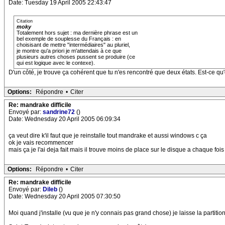
Date: Tuesday 19 April 2005 22:43:47
Citation
moky
Totalement hors sujet : ma dernière phrase est un
bel exemple de souplesse du Français : en
choisisant de mettre "intermédiaires" au pluriel,
je montre qu'a priori je m'attendais à ce que
plusieurs autres choses pussent se produire (ce
qui est logique avec le contexe).
D'un côté, je trouve ça cohérent que tu n'es rencontré que deux états. Est-ce q
Options:
Répondre
•
Citer
Re: mandrake difficile
Envoyé par:
sandrine72
()
Date: Wednesday 20 April 2005 06:09:34
ça veut dire k'il faut que je reinstalle tout mandrake et aussi windows c ça
ok je vais recommencer
mais ça je l'ai deja fait mais il trouve moins de place sur le disque a chaque fois
Options:
Répondre
•
Citer
Re: mandrake difficile
Envoyé par:
Dileb
()
Date: Wednesday 20 April 2005 07:30:50
Moi quand j'installe (vu que je n'y connais pas grand chose) je laisse la partitio