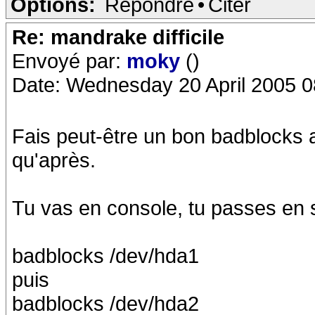
Options:
Répondre
•
Citer
Re: mandrake difficile
Envoyé par:
moky
()
Date: Wednesday 20 April 2005 0
Fais peut-être un bon badblocks a
qu'après.
Tu vas en console, tu passes en s
badblocks /dev/hda1
puis
badblocks /dev/hda2