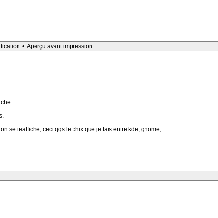
ification
•
Aperçu avant impression
iche.
s.
ogon se réaffiche, ceci qqs le chix que je fais entre kde, gnome,...