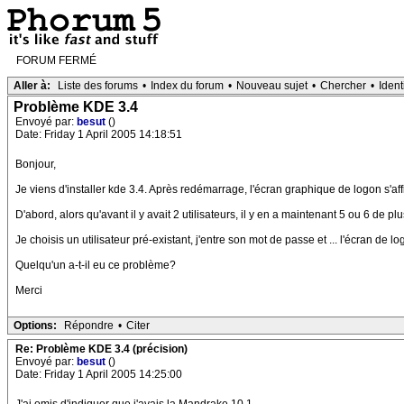
FORUM FERMÉ
Aller à:
Liste des forums
•
Index du forum
•
Nouveau sujet
•
Chercher
•
Ident
Problème KDE 3.4
Envoyé par:
besut
()
Date: Friday 1 April 2005 14:18:51
Bonjour,
Je viens d'installer kde 3.4. Après redémarrage, l'écran graphique de logon s'aff
D'abord, alors qu'avant il y avait 2 utilisateurs, il y en a maintenant 5 ou 6 de plu
Je choisis un utilisateur pré-existant, j'entre son mot de passe et ... l'écran de l
Quelqu'un a-t-il eu ce problème?
Merci
Options:
Répondre
•
Citer
Re: Problème KDE 3.4 (précision)
Envoyé par:
besut
()
Date: Friday 1 April 2005 14:25:00