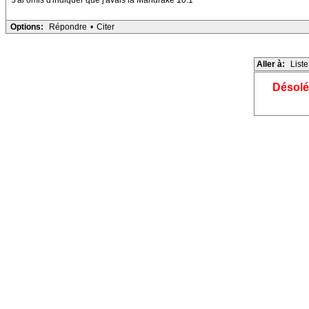
J'ai omis d'indiquer que j'avais la Mandrake 10.1
Options:
Répondre
•
Citer
Aller à:
List
Désolé