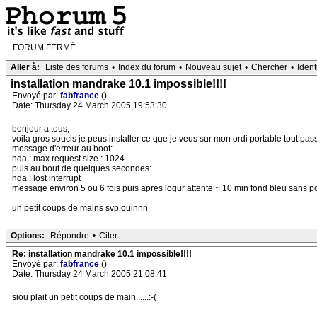
FORUM FERMÉ
Aller à:
Liste des forums
•
Index du forum
•
Nouveau sujet
•
Chercher
•
Ident
installation mandrake 10.1 impossible!!!!
Envoyé par:
fabfrance
()
Date: Thursday 24 March 2005 19:53:30
bonjour a tous,
voila gros soucis je peus installer ce que je veus sur mon ordi portable tout pas
message d'erreur au boot:
hda : max request size : 1024
puis au bout de quelques secondes:
hda : lost interrupt
message environ 5 ou 6 fois puis apres logur attente ~ 10 min fond bleu sans pos
un petit coups de mains svp ouinnn
Options:
Répondre
•
Citer
Re: installation mandrake 10.1 impossible!!!!
Envoyé par:
fabfrance
()
Date: Thursday 24 March 2005 21:08:41
siou plait un petit coups de main......:-(