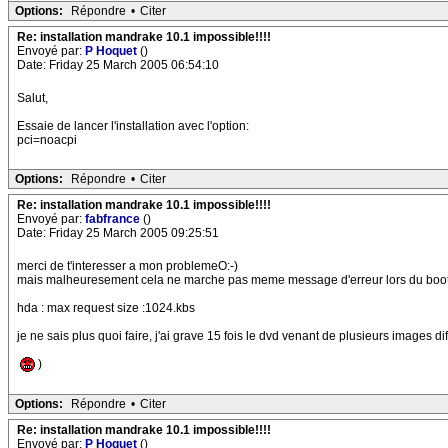
Options:
Répondre
•
Citer
Re: installation mandrake 10.1 impossible!!!!
Envoyé par:
P Hoquet
()
Date: Friday 25 March 2005 06:54:10
Salut,
Essaie de lancer l'installation avec l'option:
pci=noacpi
Options:
Répondre
•
Citer
Re: installation mandrake 10.1 impossible!!!!
Envoyé par:
fabfrance
()
Date: Friday 25 March 2005 09:25:51
merci de t'interesser a mon problemeO:-)
mais malheuresement cela ne marche pas meme message d'erreur lors du boot e
hda : max request size :1024.kbs
je ne sais plus quoi faire, j'ai grave 15 fois le dvd venant de plusieurs images di
)
Options:
Répondre
•
Citer
Re: installation mandrake 10.1 impossible!!!!
Envoyé par:
P Hoquet
()