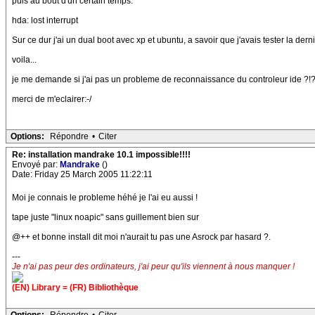
puis au bout d'un certain temps:
hda: lost interrupt
Sur ce dur j'ai un dual boot avec xp et ubuntu, a savoir que j'avais tester la dern
voila...
je me demande si j'ai pas un probleme de reconnaissance du controleur ide ?!
merci de m'eclairer:-/
Options:
Répondre
•
Citer
Re: installation mandrake 10.1 impossible!!!!
Envoyé par:
Mandrake
()
Date: Friday 25 March 2005 11:22:11
Moi je connais le probleme héhé je l'ai eu aussi !
tape juste "linux noapic" sans guillement bien sur
@++ et bonne install dit moi n'aurait tu pas une Asrock par hasard ?.
---
Je n'ai pas peur des ordinateurs, j'ai peur qu'ils viennent à nous manquer !
(EN) Library = (FR) Bibliothèque