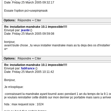
Date: Friday 25 March 2005 09:32:17
Essaie l'option pci=usepirqmask
Options:
Répondre
•
Citer
Re: installation mandrake 10.1 impossible!!!!
Envoyé par:
jeanbi
()
Date: Friday 25 March 2005 09:59:08
bonjour,
avant toute chose , tu veux installer mandrake mais as tu deja des os d'installer ? 
a+
Options:
Répondre
•
Citer
Re: installation mandrake 10.1 impossible!!!!
Envoyé par:
fabfrance
()
Date: Friday 25 March 2005 10:11:42
Bonjour,
Je m'explique:
-connaissant la mandrake ayant tourné avec pendant 1 an du temps de la 9.1 ou 
je voulais reinstaller cette distrib sur mon dernier pc portable mais sans y arriv
hda : max request size : 1024