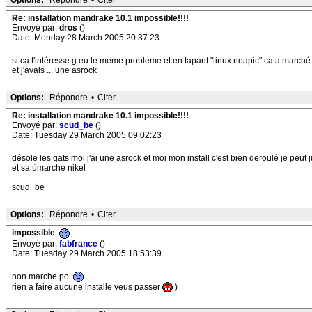
Options:
Répondre
•
Citer
Re: installation mandrake 10.1 impossible!!!!
Envoyé par:
dros
()
Date: Monday 28 March 2005 20:37:23
si ca t'intéresse g eu le meme probleme et en tapant "linux noapic" ca a marché
et j'avais ... une asrock
Options:
Répondre
•
Citer
Re: installation mandrake 10.1 impossible!!!!
Envoyé par:
scud_be
()
Date: Tuesday 29 March 2005 09:02:23
désole les gats moi j'ai une asrock et moi mon install c'est bien deroulé je peut ju
et sa ùmarche nikel
scud_be
Options:
Répondre
•
Citer
impossible
Envoyé par:
fabfrance
()
Date: Tuesday 29 March 2005 18:53:39
non marche po
rien a faire aucune installe veus passer
)