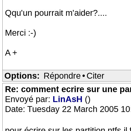
Qqu'un pourrait m'aider?....
Merci :-)
A +
Options:
Répondre
•
Citer
Re: comment ecrire sur une part
Envoyé par:
LinAsH
()
Date: Tuesday 22 March 2005 10
pour écrire sur les partition ntfs il