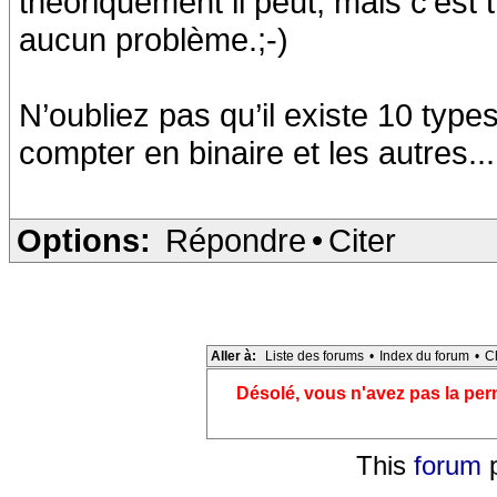
théoriquement il peut, mais c'est t
aucun problème.;-)
N’oubliez pas qu’il existe 10 typ
compter en binaire et les autres...
Options:
Répondre
•
Citer
Aller à:
Liste des forums
•
Index du forum
•
C
Désolé, vous n'avez pas la pe
This
forum
p