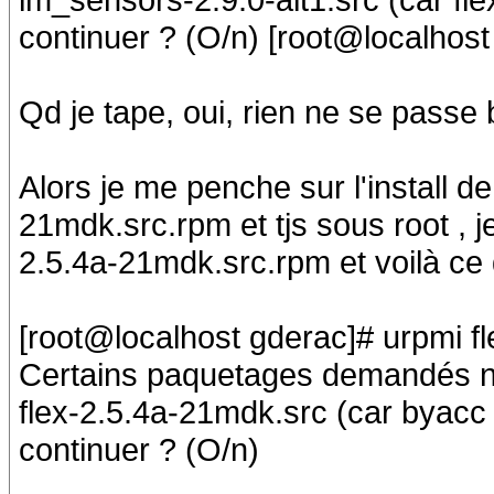
continuer ? (O/n) [root@localhost
Qd je tape, oui, rien ne se passe 
Alors je me penche sur l'install de
21mdk.src.rpm et tjs sous root ,
2.5.4a-21mdk.src.rpm et voilà ce q
[root@localhost gderac]# urpmi f
Certains paquetages demandés ne 
flex-2.5.4a-21mdk.src (car byacc e
continuer ? (O/n)