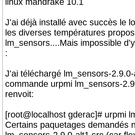
linux mandrake 10.1
J'ai déjà installé avec succès le l
les diverses températures proposée
lm_sensors....Mais impossible d'y 
:
J'ai téléchargé lm_sensors-2.9.0-a
commande urpmi lm_sensors-2.9.0-
renvoit:
[root@localhost gderac]# urpmi l
Certains paquetages demandés ne 
lm_sensors-2.9.0-alt1.src (car flex