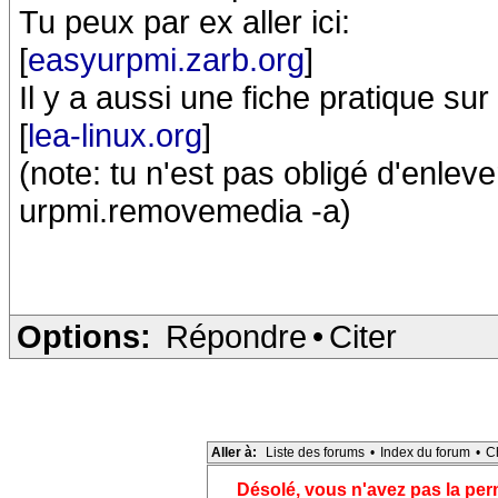
Tu peux par ex aller ici:
[
easyurpmi.zarb.org
]
Il y a aussi une fiche pratique sur
[
lea-linux.org
]
(note: tu n'est pas obligé d'enlev
urpmi.removemedia -a)
Options:
Répondre
•
Citer
Aller à:
Liste des forums
•
Index du forum
•
C
Désolé, vous n'avez pas la pe