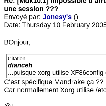
Re: [Mdk10.1] Impossible d'arr
une session ???
Envoyé par:
Jonesy's
()
Date: Thursday 10 February 2005
BOnjour,
Citation
dianceh
...puisque xorg utilise XF86config 
C'est spécifique Mandrake ça ??
Car normallement Xorg utilise /et
@+