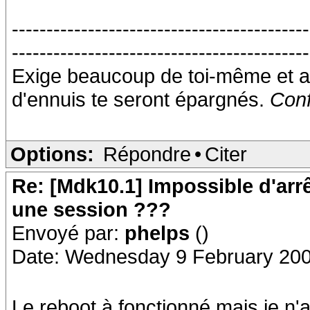
-------------------------------------------
-------------------------------------------
Exige beaucoup de toi-même et a
d'ennuis te seront épargnés.
Conf
Options:
Répondre
•
Citer
Re: [Mdk10.1] Impossible d'arr
une session ???
Envoyé par:
phelps
()
Date: Wednesday 9 February 200
Le reboot à fonctionné mais je n'