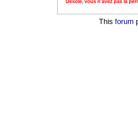
Désolé, vous n'avez pas la pe
This
forum
p