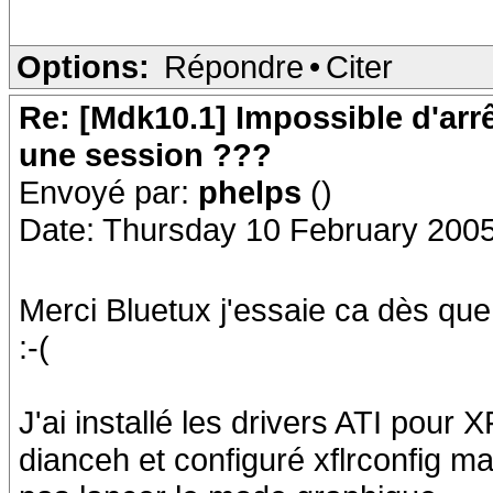
Options:
Répondre
•
Citer
Re: [Mdk10.1] Impossible d'arr
une session ???
Envoyé par:
phelps
()
Date: Thursday 10 February 2005
Merci Bluetux j'essaie ca dès qu
:-(
J'ai installé les drivers ATI pour
dianceh et configuré xflrconfig m