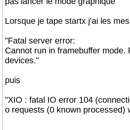
pas lancer le mode graphique
Lorsque je tape startx j'ai les mes
"Fatal server error:
Cannot run in framebuffer mode. P
devices."
puis
"XIO : fatal IO error 104 (connect
o requests (0 known processed) w