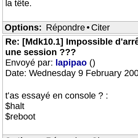
la tête.
Options:
Répondre
•
Citer
Re: [Mdk10.1] Impossible d'arr
une session ???
Envoyé par:
lapipao
()
Date: Wednesday 9 February 200
t'as essayé en console ? :
$halt
$reboot