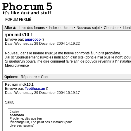
FORUM FERMÉ
Aller à:
Liste des forums
•
Index du forum
•
Nouveau sujet
•
Chercher
•
Ident
rpm mdk10.1
Envoyé par:
anarcoco
()
Date: Wednesday 29 December 2004 14:19:22
Nouveau dans le monde linux, je me trouve confronté à un pitit probléme.
J'ai scrupuleusement suivit les indication d'un site (dont je n'ai plus le nom) po
Si quelqu'un pouvai me dire comment faire afin de pouvoir revennir à l'instalati
Merci d'avence
Options:
Répondre
•
Citer
Re: rpm mdk10.1
Envoyé par:
Teotihuacan
()
Date: Wednesday 29 December 2004 15:19:17
Salut,
Citation
anarcoco
Probléme: dés que j'en
télécharge un, il ne peiut pas s'instaler (pour
diverses raisons).