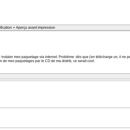
ification
•
Aperçu avant impression
ur instaler mes paquetage via internet. Probléme: dés que j'en télécharge un, il ne pe
on de mes paquetages par le CD de ma distrib, ce serait cool.