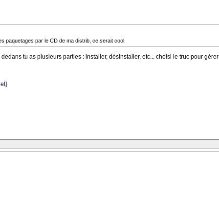
es paquetages par le CD de ma distrib, ce serait cool.
 dedans tu as plusieurs parties : installer, désinstaller, etc... choisi le truc pour g
et
]