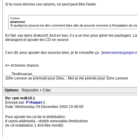
Si tu nous donnes ces raisons, on peut peut être t'aider.
Citation
anarcoco
Si quelqu'un pouvai me dire comment faire afin de pouvoir revennir à l'instalation de m
En fait, vas dans drakconf, tout en bas, il y a un truc pour gérer les packages. Là
dérangent et ajouter tes CD en source.
Ceci dit, pour ajouter des sources bien, je te conseille ça : [
www.ianmacgregor.n
A+ et bonne chance.
___Teotihuacan____________________________________
John Lennon se prennait pour Dieu... Moi je me prends pour John Lennon
Options:
Répondre
•
Citer
Re: rpm mdk10.1
Envoyé par:
P Hoquet
()
Date: Wednesday 29 December 2004 15:46:00
Pour ajouter les cd de la distribution:
# urpmi.addmedia --distrib removable://mnt/cdrom
(le cd installation 1 doit être monté)