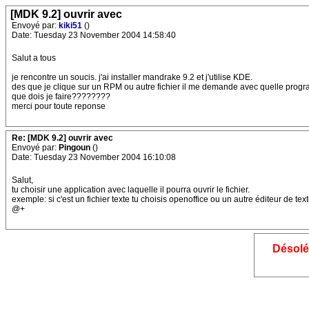
[MDK 9.2] ouvrir avec
Envoyé par:
kiki51
()
Date: Tuesday 23 November 2004 14:58:40
Salut a tous
je rencontre un soucis. j'ai installer mandrake 9.2 et j'utilise KDE.
des que je clique sur un RPM ou autre fichier il me demande avec quelle progra
que dois je faire????????
merci pour toute reponse
Re: [MDK 9.2] ouvrir avec
Envoyé par:
Pingoun
()
Date: Tuesday 23 November 2004 16:10:08
Salut,
tu choisir une application avec laquelle il pourra ouvrir le fichier.
exemple: si c'est un fichier texte tu choisis openoffice ou un autre éditeur de text
@+
Désolé