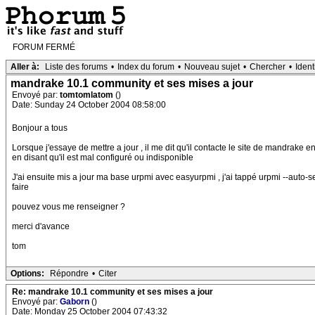
FORUM FERMÉ
Aller à:
Liste des forums
•
Index du forum
•
Nouveau sujet
•
Chercher
•
Ident
mandrake 10.1 community et ses mises a jour
Envoyé par:
tomtomlatom
()
Date: Sunday 24 October 2004 08:58:00
Bonjour a tous
Lorsque j'essaye de mettre a jour , il me dit qu'il contacte le site de mandrak
en disant qu'il est mal configuré ou indisponible
J'ai ensuite mis a jour ma base urpmi avec easyurpmi , j'ai tappé urpmi --auto-se
faire
pouvez vous me renseigner ?
merci d'avance
tom
Options:
Répondre
•
Citer
Re: mandrake 10.1 community et ses mises a jour
Envoyé par:
Gaborn
()
Date: Monday 25 October 2004 07:43:32