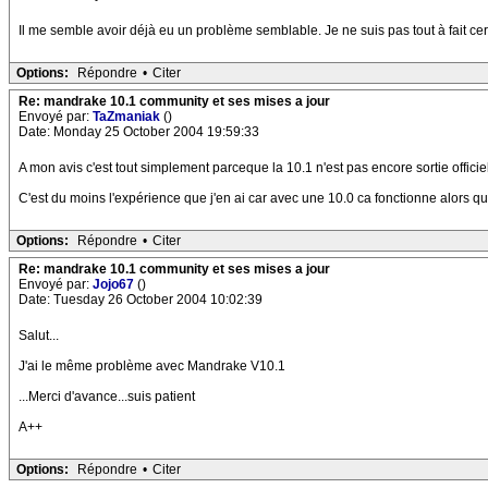
Il me semble avoir déjà eu un problème semblable. Je ne suis pas tout à fait cer
Options:
Répondre
•
Citer
Re: mandrake 10.1 community et ses mises a jour
Envoyé par:
TaZmaniak
()
Date: Monday 25 October 2004 19:59:33
A mon avis c'est tout simplement parceque la 10.1 n'est pas encore sortie officie
C'est du moins l'expérience que j'en ai car avec une 10.0 ca fonctionne alors qu
Options:
Répondre
•
Citer
Re: mandrake 10.1 community et ses mises a jour
Envoyé par:
Jojo67
()
Date: Tuesday 26 October 2004 10:02:39
Salut...
J'ai le même problème avec Mandrake V10.1
...Merci d'avance...suis patient
A++
Options:
Répondre
•
Citer