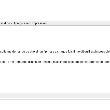
ification
•
Aperçu avant impression
e ensuite me demande de choisir un ftp mais a chaque fois il me dit qu'il est impos
lect , il me demande d'installer des maj mais impossible de telecharger car le nom n