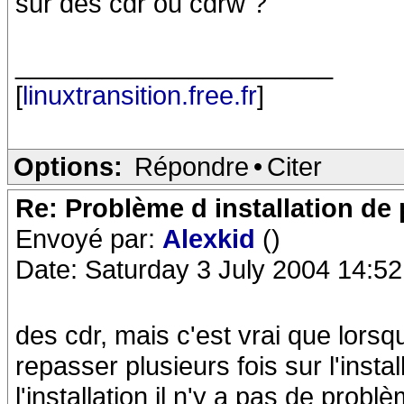
sur des cdr ou cdrw ?
______________________
[
linuxtransition.free.fr
]
Options:
Répondre
•
Citer
Re: Problème d installation d
Envoyé par:
Alexkid
()
Date: Saturday 3 July 2004 14:52
des cdr, mais c'est vrai que lorsque
repasser plusieurs fois sur l'inst
l'installation il n'y a pas de pro