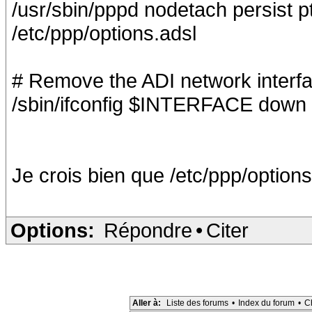
/usr/sbin/pppd nodetach persist p
/etc/ppp/options.adsl
# Remove the ADI network interfa
/sbin/ifconfig $INTERFACE down
Je crois bien que /etc/ppp/options.
Options:
Répondre
•
Citer
Aller à:
Liste des forums
•
Index du forum
•
C