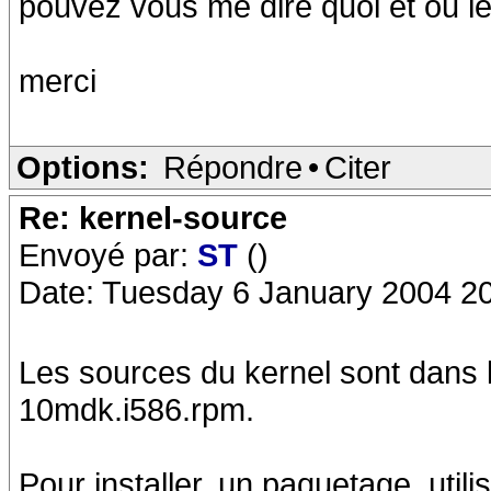
pouvez vous me dire quoi et ou le
merci
Options:
Répondre
•
Citer
Re: kernel-source
Envoyé par:
ST
()
Date: Tuesday 6 January 2004 2
Les sources du kernel sont dans 
10mdk.i586.rpm.
Pour installer, un paquetage, util