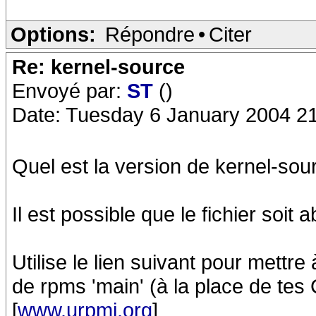
Options:
Répondre
•
Citer
Re: kernel-source
Envoyé par:
ST
()
Date: Tuesday 6 January 2004 2
Quel est la version de kernel-sou
Il est possible que le fichier soi
Utilise le lien suivant pour mettr
de rpms 'main' (à la place de tes 
[
www.urpmi.org
]