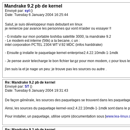
Mandrake 9.2 pb de kernel
Envoyé par:
syl
()
Date: Tuesday 6 January 2004 16:25:44
Salut, je suis développeur mais debutant en linux
je remercie par avance les personnes qui vont m'aider ou essayer !!
- G installe sur mon portable toshiba satellite 3000, la mandrake 9.2
- Le modem est interne (56k) a la becane, c un :
intel corporation PCTEL 2304 WT V.92 MDC (infos harddrake)
- Ensuite g installe le paquetage kernel-enterprise2.4.22.10mdk-1-1mdk
- Je pense avoir telecharge le bon fichier tar.gz pour mon modem, c pour tous les p
j'en suis la et je nage un peu: je trouve pas les sources ou autre .
Re: Mandrake 9.2 pb de kernel
Envoyé par:
ST
()
Date: Tuesday 6 January 2004 19:31:43
De façon générale, les sources des paquetages se trouvent dans les paquetages 
Ainsi, les sources du paquetage kernel-xxx2.4.22.10mdk-1-1mdk sont dans le 
Pour installer, un paquetage, utilise urpmi (documentation sous [
www.lea-linux.
Re: Mandrake 9.2 pb de kernel