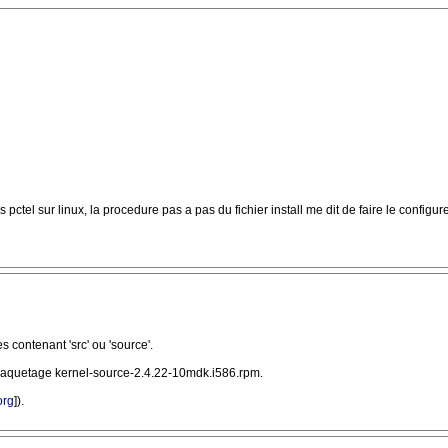
ctel sur linux, la procedure pas a pas du fichier install me dit de faire le configure.
contenant 'src' ou 'source'.
paquetage kernel-source-2.4.22-10mdk.i586.rpm.
org
]).