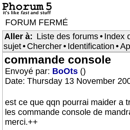
FORUM FERMÉ
Aller à:
Liste des forums
•
Index 
sujet
•
Chercher
•
Identification
•
Ap
commande console
Envoyé par:
BoOts
()
Date: Thursday 13 November 200
est ce que qqn pourrai maider a tr
les commande console de mandrak
merci.++