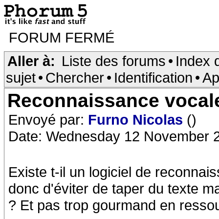
FORUM FERMÉ
Aller à:
Liste des forums
•
Index 
sujet
•
Chercher
•
Identification
•
Ap
Reconnaissance vocal
Envoyé par:
Furno Nicolas
()
Date: Wednesday 12 November 2
Existe t-il un logiciel de reconna
donc d'éviter de taper du texte mai
? Et pas trop gourmand en resso