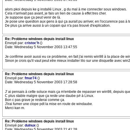
alors pkoi depuis ke g installé Linux , g du mal à me connecter sous windows.
Cela n'arrivait pas avant, je fais un lien de cause à effet tres cher.
Je suppose que ça peut venir de là.
Je pose une question aux gens à qui ça aurait pu arriver, en l'occurence pas à to
De plus ça arrive aussi à un copain qui n'a pas trouvé d'explication.
Re: Probleme windows depuis install linux
Envoyé par:
cristoc'h
()
Date: Wednesday 5 November 2003 13:47:55
Je confirme avoir aussi eu ce probleme, en fait j'ai remis win98 à la place de wi
Sinon je crois qu'il vaut peut etre mieux installer lilo sur une disquette avec win
Re: Probleme windows depuis install linux
Envoyé par:
fmar74
()
Date: Wednesday 5 November 2003 17:28:58
J' ai pensais à cette soluce mais ça m'embete de repasser en win98, depuis que
C plus stable malgre que ça reste une daube p/r à Linux.
Bon c pas grave je resterai comme ça.
J'irai fumer une clope pdt la mise en route de windaube.
Merci kan m.
Re: Probleme windows depuis install linux
Envoyé par:
dulnux
()
Date: Wednesday 5 November 2003 21:41:28