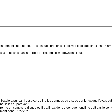
ement chercher tous les disques présents. Il doit voir le disque linux mais n'arrive
là je ne sais pas faire c'est de l'expertise windows pas linux.
'explorateur car il essayait de lire les donnees du disque dur Linux que j'avais oub
nnaisssait auparavant.
prenne en compte le disque ou il y a linux, donc théoriquement il ne doit pas le voir
lement donc ...??????