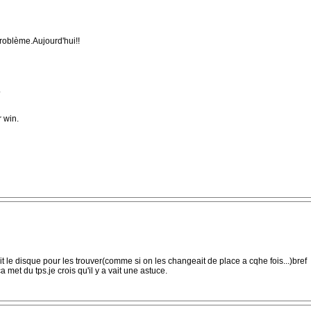
problème.Aujourd'hui!!
.
r win.
it le disque pour les trouver(comme si on les changeait de place a cqhe fois...)bref
.ca met du tps.je crois qu'il y a vait une astuce.