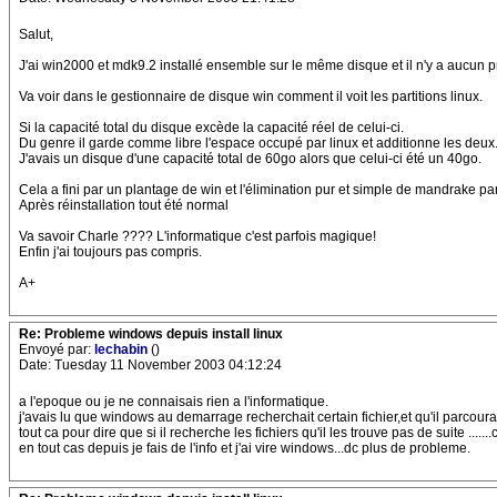
Salut,
J'ai win2000 et mdk9.2 installé ensemble sur le même disque et il n'y a aucun 
Va voir dans le gestionnaire de disque win comment il voit les partitions linux.
Si la capacité total du disque excède la capacité réel de celui-ci.
Du genre il garde comme libre l'espace occupé par linux et additionne les deux
J'avais un disque d'une capacité total de 60go alors que celui-ci été un 40go.
Cela a fini par un plantage de win et l'élimination pur et simple de mandrake pa
Après réinstallation tout été normal
Va savoir Charle ???? L'informatique c'est parfois magique!
Enfin j'ai toujours pas compris.
A+
Re: Probleme windows depuis install linux
Envoyé par:
lechabin
()
Date: Tuesday 11 November 2003 04:12:24
a l'epoque ou je ne connaisais rien a l'informatique.
j'avais lu que windows au demarrage recherchait certain fichier,et qu'il parcoura
tout ca pour dire que si il recherche les fichiers qu'il les trouve pas de suite ......
en tout cas depuis je fais de l'info et j'ai vire windows...dc plus de probleme.