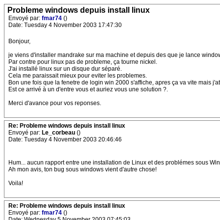
Probleme windows depuis install linux
Envoyé par:
fmar74
()
Date: Tuesday 4 November 2003 17:47:30
Bonjour,
je viens d'installer mandrake sur ma machine et depuis des que je lance windows
Par contre pour linux pas de probleme, ça tourne nickel.
J'ai installé linux sur un disque dur séparé.
Cela me paraissait mieux pour eviter les problemes.
Bon une fois que la fenetre de login win 2000 s'affiche, apres ça va vite mais 
Est ce arrivé à un d'entre vous et auriez vous une solution ?.
Merci d'avance pour vos reponses.
Re: Probleme windows depuis install linux
Envoyé par:
Le_corbeau
()
Date: Tuesday 4 November 2003 20:46:46
Hum... aucun rapport entre une installation de Linux et des problémes sous Wind
Ah mon avis, ton bug sous windows vient d'autre chose!
Voila!
Re: Probleme windows depuis install linux
Envoyé par:
fmar74
()
Date: Wednesday 5 November 2003 07:45:03