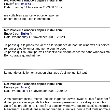
Re: Probleme windows depuis install linux
Envoyé par:
fmar74
()
Date: Tuesday 11 November 2003 08:46:49
me voila bien avancé avec cette reponse.
encore merci pour ton intervention.
Re: Probleme windows depuis install linux
Envoyé par:
Bullet
()
Date: Wednesday 12 November 2003 12:12:11
Je pense que le problème vient de la séquence de boot de windows qui doit certain
renoncer d'ou le temps augmenté pour le boot.
Je pense qu'il faudrait pouvoir désactiver le disque concerné dans windows mais 
Bon courage quand même.
--------------------------------------------------------------------------------
Le monde est tellement con, on dirait que c'est moi qui fait tout !
Re: Probleme windows depuis install linux
Envoyé par:
fmar
()
Date: Wednesday 12 November 2003 12:39:22
A ma premiere install, meme une fois logger sous win j'avais du mal à acceder à l
du temps car il essayait de lire les donnees presentes sur ce disque car il le co
Suite à ce problème j'ai formaté ma partition windows, tout reinstallé sans qu'il 
Maintenant je mets du tps à me logguer mais une fois loggué tout roule norma