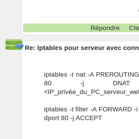
Répondre
Cit
Re: Iptables pour serveur avec con
iptables -t nat -A PREROUTING 
80 -j DNAT --to-
<IP_privée_du_PC_serveur_we
iptables -t filter -A FORWARD -i
dport 80 -j ACCEPT