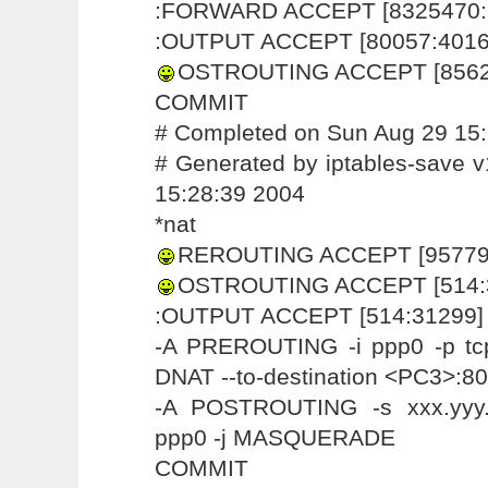
:FORWARD ACCEPT [8325470:
:OUTPUT ACCEPT [80057:4016
OSTROUTING ACCEPT [8562
COMMIT
# Completed on Sun Aug 29 15
# Generated by iptables-save 
15:28:39 2004
*nat
REROUTING ACCEPT [95779
OSTROUTING ACCEPT [514:
:OUTPUT ACCEPT [514:31299]
-A PREROUTING -i ppp0 -p tcp 
DNAT --to-destination <PC3>:80
-A POSTROUTING -s xxx.yyy.0
ppp0 -j MASQUERADE
COMMIT